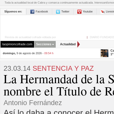
Toda la actualidad local de Cabra y comarca continuamente actualizada. Interesantísmo
Síguenos en:
Facebook
Twitter
Youtube
Lives
Revista de actualidad cofrade editada por
La Opinión de Cabra
|
DIARIO FUNDADO
laopinioncofrade.com
Secciones
Actualidad
Ca
domingo,
9 de agosto de 2026 -
09:54 h
1º
23.03.14
SENTENCIA Y PAZ
La Hermandad de la S
nombre el Título de R
Antonio Fernández
Así lo daba a conocer el Her