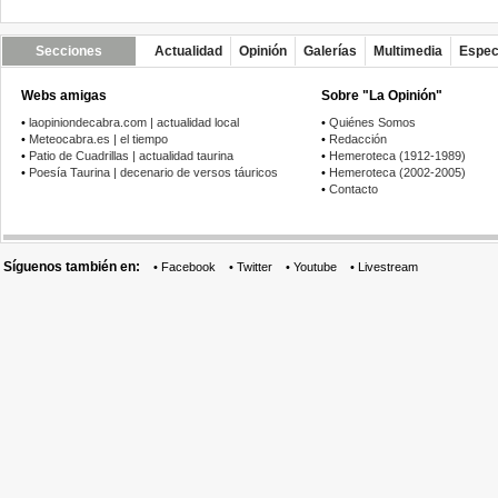
Secciones
Actualidad
Opinión
Galerías
Multimedia
Espec
Webs amigas
Sobre "La Opinión"
•
laopiniondecabra.com | actualidad local
•
Quiénes Somos
•
Meteocabra.es | el tiempo
•
Redacción
•
Patio de Cuadrillas | actualidad taurina
•
Hemeroteca (1912-1989)
•
Poesía Taurina | decenario de versos táuricos
•
Hemeroteca (2002-2005)
•
Contacto
Síguenos también en:
•
Facebook
•
Twitter
•
Youtube
•
Livestream