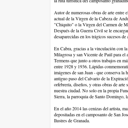
la ruta turísitica del camposanto granadin
Autor de numerosas obras de arte entre e
actual de la Virgen de la Cabeza de Andú
"Chiquito" o la Virgen del Carmen de Má
Después de la Guerra Civil se le encargar
desaparecidas en los trágicos sucesos de 
En Cabra, gracias a la vinculación con l
Milagrosa y san Vicente de Paúl para el 
Termens que junto a otros trabajos en má
entre 1928 y 1936. Lápidas conmemorativa
imágenes de san Juan - que conserva la 
antiguo paso del Calvario de la Expiració
orfebrería, diseños, y otras obras de arte 
nuestra ciudad. No solo en la propia Fun
Sierra, la parroquia de Santo Domingo, l
En el año 2014 las cenizas del artista, 
depositadas en el camposanto de San Jos
Ilustres de Granada.