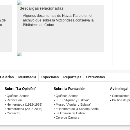
descargas relacionadas
Algunos documentos de Navas Parejo en el
a de
archivo que sobre la Vizcondesa conserva la
La
Biblioteca de Cabra
Galerías
Multimedia
Especiales
Reportajes
Entrevistas
Sobre "La Opinión"
Sobre la Fundación
Aviso legal
•
Quiénes Somos
•
Quiénes Somos
•
Condiciones
•
Redacción
•
I.E.S. "Aguilar y Eslava"
•
Política de p
•
Hemeroteca (1912-1989)
•
Museo "Aguilar y Eslava"
•
Hemeroteca (2002-2005)
•
El Hombre de la Sábana Santa
•
Contacto
•
La Opinión de Cabra
•
Coro de Cámara