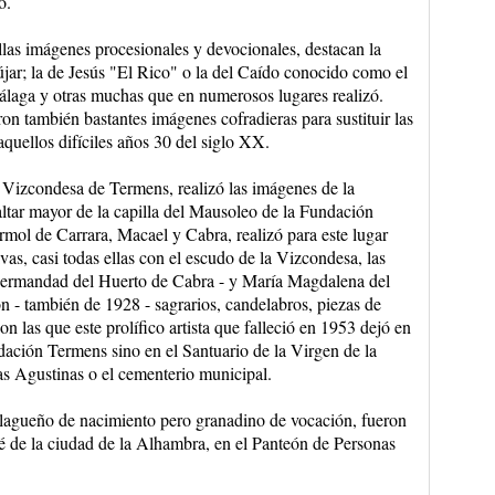
o.
llas imágenes procesionales y devocionales, destacan la
jar; la de Jesús "El Rico" o la del Caído conocido como el
laga y otras muchas que en numerosos lugares realizó.
on también bastantes imágenes cofradieras para sustituir las
aquellos difíciles años 30 del siglo XX.
a Vizcondesa de Termens, realizó las imágenes de la
altar mayor de la capilla del Mausoleo de la Fundación
rmol de Carrara, Macael y Cabra, realizó para este lugar
s, casi todas ellas con el escudo de la Vizcondesa, las
hermandad del Huerto de Cabra - y María Magdalena del
n - también de 1928 - sagrarios, candelabros, piezas de
son las que este prolífico artista que falleció en 1953 dejó en
dación Termens sino en el Santuario de la Virgen de la
as Agustinas o el cementerio municipal.
malagueño de nacimiento pero granadino de vocación, fueron
é de la ciudad de la Alhambra, en el Panteón de Personas