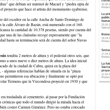
cofra
dras" que debían ser mármol de Macael y "piedra sipia de
16.06
Redacc
el proyecto que hace el artista del monumento egabrense.
La pri
publi
ller del escultor en la calle Ancha de Santo Domingo de
human
n la calle Álvaro de Bazán, está numerado con el 160.
25.05.2
Vatican
lcanza la cantidad de 10.378 pesetas, siendo por cuenta del
 que una de las claúsulas recoge expresamente que "la
Romerí
18.04.
lidad hasta su terminación será de cuenta del señor Navas
Redacc
Seman
17.04.
esús
tendría 2 metros de altura y el pedestal otros seis, que
Redacc
rno a unos nueve o diez metros de altura. La idea inicial
La futu
cado de la ciudad de Cabra, quizá en la plaza del
Sierr
 - algunas referencias hablan de situarla en la "plaza
proye
11.04.
s no permitieron esa ubicación y finalmente se optó por
Redacc
escolar Termens que la Vizcondesa proyectó en 1930 y que
era trasladada al cementerio, al pasar por la Fundación
 crónicas que todo el mundo dirigió la mirada hacía el
bién costeó Carmen Giménez. Pero no estaba colocado