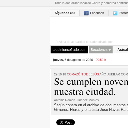
Toda la actualidad local de Cabra y comarca continu
Síguenos en:
Facebook
Twitter
Revista de actualidad cofrade editada por
La Opini
laopinioncofrade.com
Secciones
Actual
jueves,
6 de agosto de 2026 -
20:52 h
29.10.18
CORAZÓN DE JESÚS
AÑO JUBILAR COR
Se cumplen noven
nuestra ciudad.
Antonio Ramón Jiménez Montes
Según consta en el archivo de documentos d
Giménez Flores y el artista José Navas Par