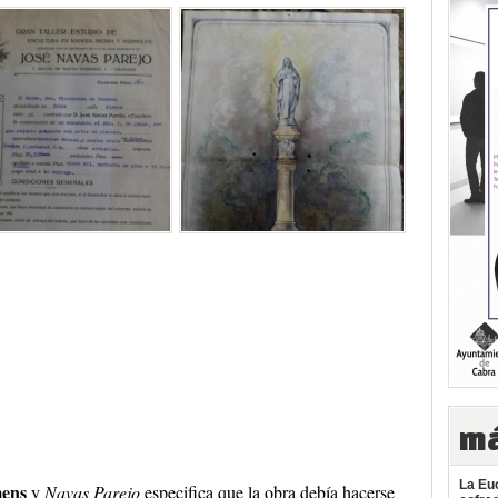
má
La Euc
mens
y
Navas Parejo
especifica que la obra debía hacerse