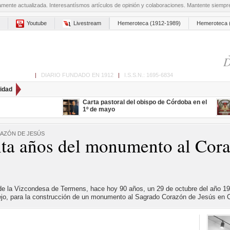
amente actualizada. Interesantísmos artículos de opinión y colaboraciones. Mantente siemp
Youtube
Livestream
Hemeroteca (1912-1989)
Hemeroteca 
D
ón de Cabra
|
DIARIO FUNDADO EN 1912
|
I.S.S.N.: 1695-6834
idad
Carta pastoral del obispo de Córdoba en el
1º de mayo
AZÓN DE JESÚS
ta años del monumento al Cora
e la Vizcondesa de Termens, hace hoy 90 años, un 29 de octubre del año 192
ejo, para la construcción de un monumento al Sagrado Corazón de Jesús en 