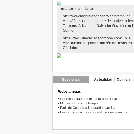
enlaces de interés
http://www.laopiniondecabra.com/ampliar....
A los 80 años de la muerte de la Vizcondes
Termens. Artículo de Salvador Guzmán en 
Opinión
https://www.diocesisdecordoba.com/jubile...
Año Jubilar Sagrado Corazón de Jesús en
Córdoba
Secciones
Actualidad
Opinión
Webs amigas
•
laopiniondecabra.com | actualidad local
•
Meteocabra.es | el tiempo
•
Patio de Cuadrillas | actualidad taurina
•
Poesía Taurina | decenario de versos táuricos