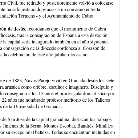
rra Civil, fue retirado y posterioremente volvió a colocarse
te ha sido restaurado gracias a un convenio entre la
Fundación Termens - y el Ayuntamiento de Cabra.
zón de Jesús
, recordamos que el monumento de Cabra
diócesis, tras la consagración de España a esta devoción
la capital sería inaugurado también en el año siguiente,
la consagración de la diócesis cordobesa al Corazón de
la celebración de este año jubilar diocesano.
bre de 1883, Navas-Parejo vivió en Granada desde los siete
ra artística como orfebre, escultor e imaginero. Discípulo y
 conseguido a los 15 años el primer galardón artístico por
e 22 años fue nombrado profesor meritorio de los Talleres
es de la Universidad de Granada.
o de San José de la capital granadina, destacan los trabajos
as Jiménez de la Serna, Montes Escobar, Bandrés, Mirallles
r su excepcional belleza. Todas se encuentran incluidas en