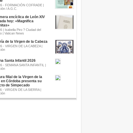
de
.26 - FORMACIÓN COFRADE |
ión / A.G.C.
mera encíclica de León XIV
cada hoy: «Magnifica
itas»
6 | Isabella Piro ? Ciudad del
o | Vatican News
a de la Virgen de la Cabeza
26 - VIRGEN DE LA CABEZA |
ión
a Santa Infantil 2026
26 - SEMANA SANTA INFANTIL |
ión
ra filial de la Virgen de la
a en Córdoba presenta su
cto de Simpecado
26 - VIRGEN DE LA SIERRA |
ión