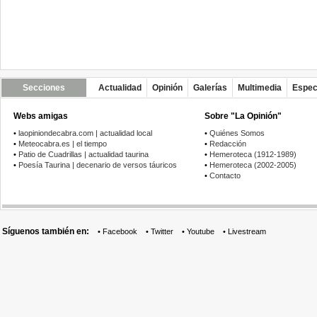
Secciones
Actualidad
Opinión
Galerías
Multimedia
Espec
Webs amigas
Sobre "La Opinión"
•
laopiniondecabra.com | actualidad local
•
Quiénes Somos
•
Meteocabra.es | el tiempo
•
Redacción
•
Patio de Cuadrillas | actualidad taurina
•
Hemeroteca (1912-1989)
•
Poesía Taurina | decenario de versos táuricos
•
Hemeroteca (2002-2005)
•
Contacto
Síguenos también en:
•
Facebook
•
Twitter
•
Youtube
•
Livestream