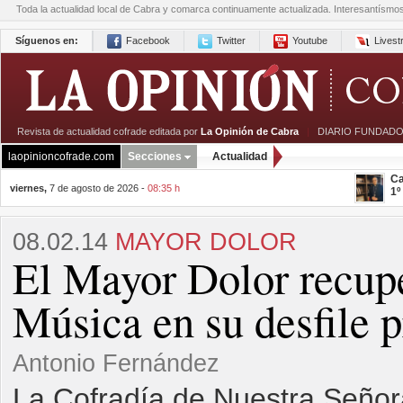
Toda la actualidad local de Cabra y comarca continuamente actualizada. Interesantísmo
Síguenos en:
Facebook
Twitter
Youtube
Lives
Revista de actualidad cofrade editada por
La Opinión de Cabra
|
DIARIO FUNDADO
laopinioncofrade.com
Secciones
Actualidad
Ca
viernes,
7 de agosto de 2026 -
08:35 h
1º
08.02.14
MAYOR DOLOR
El Mayor Dolor recupe
Música en su desfile 
Antonio Fernández
La Cofradía de Nuestra Señor