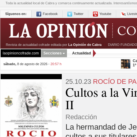
Toda la actualidad local de Cabra y comarca continuamente actualizada. Interesantísmo
Síguenos en:
Facebook
Twitter
Youtube
Lives
Revista de actualidad cofrade editada por
La Opinión de Cabra
|
DIARIO FUNDADO
laopinioncofrade.com
Secciones
Actualidad
Ca
sábado,
8 de agosto de 2026 -
20:57 h
1º
25.10.23
ROCÍO DE P
Cultos a la V
II
Redacción
La hermandad de Jes
cultos a sus titular