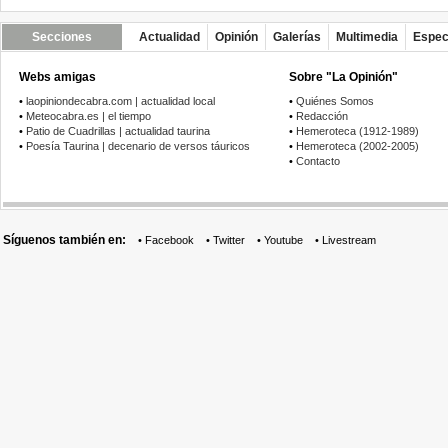
Secciones
Actualidad
Opinión
Galerías
Multimedia
Espec
Webs amigas
Sobre "La Opinión"
•
laopiniondecabra.com | actualidad local
•
Quiénes Somos
•
Meteocabra.es | el tiempo
•
Redacción
•
Patio de Cuadrillas | actualidad taurina
•
Hemeroteca (1912-1989)
•
Poesía Taurina | decenario de versos táuricos
•
Hemeroteca (2002-2005)
•
Contacto
Síguenos también en:
•
Facebook
•
Twitter
•
Youtube
•
Livestream