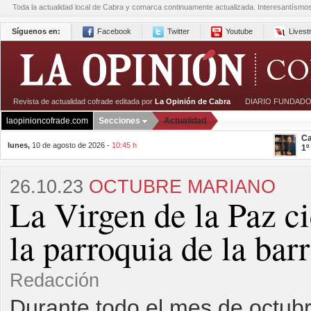
Toda la actualidad local de Cabra y comarca continuamente actualizada. Interesantísmo
Síguenos en:
Facebook
Twitter
Youtube
Lives
Revista de actualidad cofrade editada por
La Opinión de Cabra
|
DIARIO FUNDADO
laopinioncofrade.com
Secciones
Actualidad
Ca
lunes,
10 de agosto de 2026 -
10:45 h
1º
26.10.23
OCTUBRE MARIANO
La Virgen de la Paz c
la parroquia de la bar
Redacción
Durante todo el mes de octubr