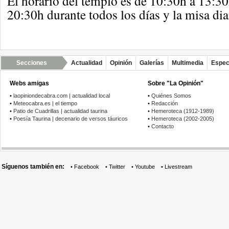
El horario del templo es de 10:30h a 13:3
20:30h durante todos los días y la misa dia
Secciones
Actualidad
Opinión
Galerías
Multimedia
Espec
Webs amigas
Sobre "La Opinión"
•
laopiniondecabra.com | actualidad local
•
Quiénes Somos
•
Meteocabra.es | el tiempo
•
Redacción
•
Patio de Cuadrillas | actualidad taurina
•
Hemeroteca (1912-1989)
•
Poesía Taurina | decenario de versos táuricos
•
Hemeroteca (2002-2005)
•
Contacto
Síguenos también en:
•
Facebook
•
Twitter
•
Youtube
•
Livestream