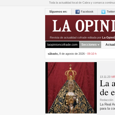
Toda la actualidad local de Cabra y comarca continu
Síguenos en:
Facebook
Twitter
Revista de actualidad cofrade editada por
La Opini
laopinioncofrade.com
Secciones
Actual
sábado,
8 de agosto de 2026 -
09:10 h
13.11.23
VI
La a
de e
Redacción
La Real Ar
para la c