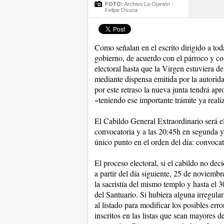
FOTO:
Archivo La Opinión -
Felipe Osuna
Como señalan en el escrito dirigido a toda
gobierno, de acuerdo con el párroco y con
electoral hasta que la Virgen estuviera d
mediante dispensa emitida por la autorida
por este retraso la nueva junta tendrá ap
«teniendo ese importante trámite ya reali
El Cabildo General Extraordinario será e
convocatoria y a las 20:45h en segunda y 
único punto en el orden del día: convoca
El proceso electoral, si el cabildo no dec
a partir del día siguiente, 25 de noviemb
la sacristía del mismo templo y hasta el 
del Santuario. Si hubiera alguna irregular
al listado para modificar los posibles er
inscritos en las listas que sean mayores