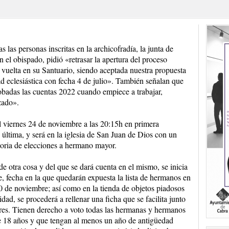
s las personas inscritas en la archicofradía, la junta de
 el obispado, pidió «retrasar la apertura del proceso
e vuelta en su Santuario, siendo aceptada nuestra propuesta
d eclesiástica con fecha 4 de julio». También señalan que
robadas las cuentas 2022 cuando empiece a trabajar,
zado».
l viernes 24 de noviembre a las 20:15h en primera
última, y será en la iglesia de San Juan de Dios con un
toria de elecciones a hermano mayor.
ide otra cosa y del que se dará cuenta en el mismo, se inicia
re, fecha en la que quedarán expuesta la lista de hermanos en
30 de noviembre; así como en la tienda de objetos piadosos
idad, se procederá a rellenar una ficha que se facilita junto
rores. Tienen derecho a voto todas las hermanas y hermanos
 de 18 años y que tengan al menos un año de antigüedad