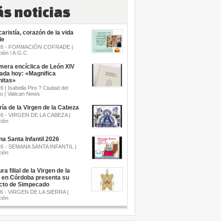
s noticias
aristía, corazón de la vida
de
.26 - FORMACIÓN COFRADE |
ión / A.G.C.
mera encíclica de León XIV
cada hoy: «Magnifica
itas»
6 | Isabella Piro ? Ciudad del
o | Vatican News
a de la Virgen de la Cabeza
26 - VIRGEN DE LA CABEZA |
ión
a Santa Infantil 2026
26 - SEMANA SANTA INFANTIL |
ión
ra filial de la Virgen de la
a en Córdoba presenta su
cto de Simpecado
26 - VIRGEN DE LA SIERRA |
ión