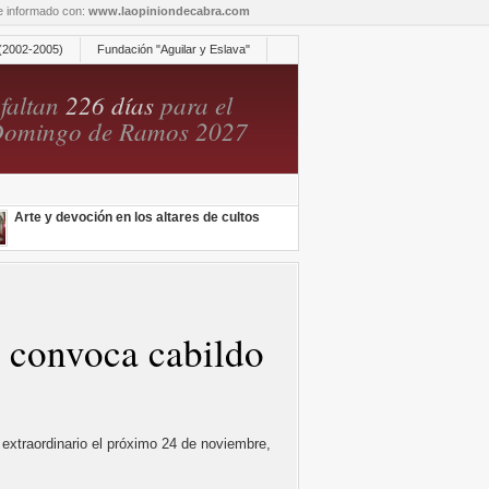
re informado con:
www.laopiniondecabra.com
(2002-2005)
Fundación "Aguilar y Eslava"
faltan
226 días
para el
omingo de Ramos 2027
Arte y devoción en los altares de cultos
a convoca cabildo
 extraordinario el próximo 24 de noviembre,