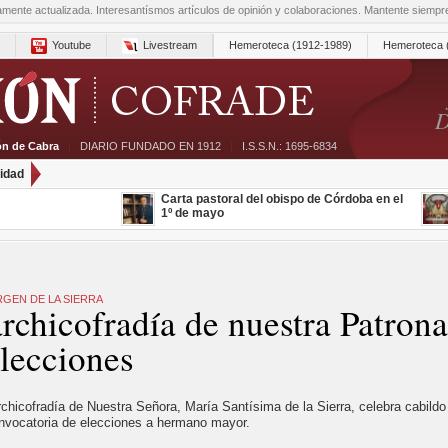
amente actualizada. Interesantísmos artículos de opinión y colaboraciones. Mantente siemp
Youtube
Livestream
Hemeroteca (1912-1989)
Hemeroteca 
D
ón de Cabra
|
DIARIO FUNDADO EN 1912
|
I.S.S.N.: 1695-6834
idad
Carta pastoral del obispo de Córdoba en el
1º de mayo
RGEN DE LA SIERRA
rchicofradía de nuestra Patron
lecciones
chicofradía de Nuestra Señora, María Santísima de la Sierra, celebra cabildo
onvocatoria de elecciones a hermano mayor.