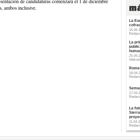
resentación de candidaturas comenzará el 1 de diciembre
má
s, ambos inclusive.
La Euc
cofra
16.06
Redacc
La pri
publi
human
25.05.2
Vatican
Romerí
18.04.
Redacc
Seman
17.04.
Redacc
La futu
Sierr
proye
11.04.
Redacc