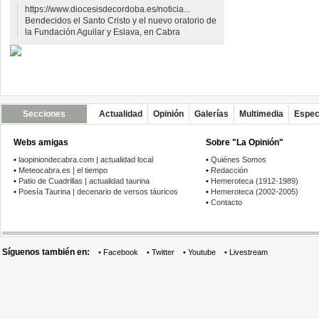
https://www.diocesisdecordoba.es/noticia...
Bendecidos el Santo Cristo y el nuevo oratorio de
la Fundación Aguilar y Eslava, en Cabra
Secciones
Actualidad
Opinión
Galerías
Multimedia
Espec
Webs amigas
Sobre "La Opinión"
•
laopiniondecabra.com | actualidad local
•
Quiénes Somos
•
Meteocabra.es | el tiempo
•
Redacción
•
Patio de Cuadrillas | actualidad taurina
•
Hemeroteca (1912-1989)
•
Poesía Taurina | decenario de versos táuricos
•
Hemeroteca (2002-2005)
•
Contacto
Síguenos también en:
•
Facebook
•
Twitter
•
Youtube
•
Livestream