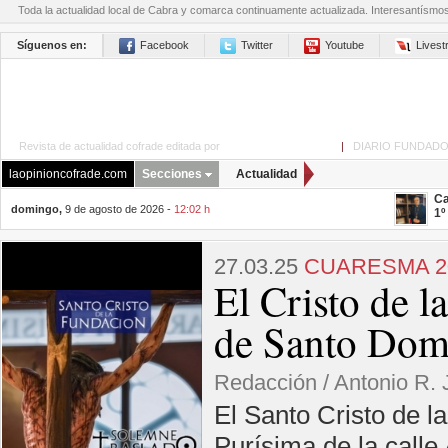
Toda la actualidad local de Cabra y comarca continuamente actualizada. Interesantísmo
Síguenos en:
Facebook
Twitter
Youtube
Lives
Revista de actualidad cofrade editada por
La Opinión de Cabra
|
DIARIO FUNDADO
laopinioncofrade.com
Secciones
Actualidad
Ca
domingo,
9 de agosto de 2026 -
12:02 h
1º
27.03.25
CUARESMA 2
El Cristo de l
de Santo Dom
Redacción / Antonio R.
El Santo Cristo de l
Purísima de la calle