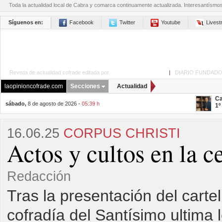
Toda la actualidad local de Cabra y comarca continuamente actualizada. Interesantísmo
Síguenos en:
Facebook
Twitter
Youtube
Lives
Revista de actualidad cofrade editada por
La Opinión de Cabra
|
DIARIO FUNDADO
laopinioncofrade.com
Secciones
Actualidad
Ca
sábado,
8 de agosto de 2026 -
05:39 h
1º
16.06.25
CORPUS CHRISTI
Actos y cultos en la c
Redacción
Tras la presentación del cartel
cofradía del Santísimo ultima 