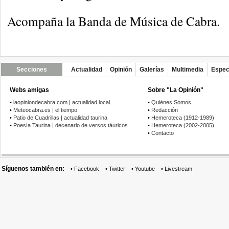
Acompaña la Banda de Música de Cabra.
Secciones
Actualidad
Opinión
Galerías
Multimedia
Espec
Webs amigas
Sobre "La Opinión"
•
laopiniondecabra.com | actualidad local
•
Quiénes Somos
•
Meteocabra.es | el tiempo
•
Redacción
•
Patio de Cuadrillas | actualidad taurina
•
Hemeroteca (1912-1989)
•
Poesía Taurina | decenario de versos táuricos
•
Hemeroteca (2002-2005)
•
Contacto
Síguenos también en:
•
Facebook
•
Twitter
•
Youtube
•
Livestream