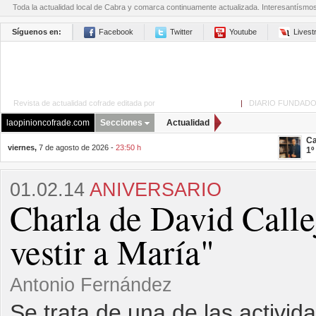
Toda la actualidad local de Cabra y comarca continuamente actualizada. Interesantísmo
Síguenos en:
Facebook
Twitter
Youtube
Lives
Revista de actualidad cofrade editada por
La Opinión de Cabra
|
DIARIO FUNDADO
laopinioncofrade.com
Secciones
Actualidad
Ca
viernes,
7 de agosto de 2026 -
23:50 h
1º
01.02.14
ANIVERSARIO
Charla de David Callej
vestir a María"
Antonio Fernández
Se trata de una de las activi