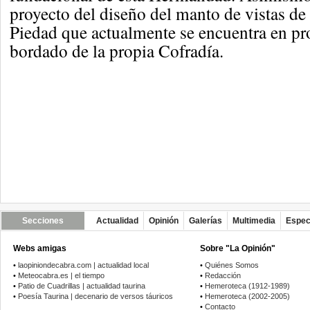
proyecto del diseño del manto de vistas de 
Piedad que actualmente se encuentra en pro
bordado de la propia Cofradía.
Secciones
Actualidad
Opinión
Galerías
Multimedia
Espec
Webs amigas
Sobre "La Opinión"
•
laopiniondecabra.com | actualidad local
•
Quiénes Somos
•
Meteocabra.es | el tiempo
•
Redacción
•
Patio de Cuadrillas | actualidad taurina
•
Hemeroteca (1912-1989)
•
Poesía Taurina | decenario de versos táuricos
•
Hemeroteca (2002-2005)
•
Contacto