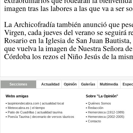
extraordinarios que rodearán la bienvenida
imagen tras las labores a las que va a ser s
La Archicofradía también anunció que pese 
Virgen, cada jueves del verano se seguirá 
Rosario en la Iglesia de San Juan Bautista,
que vuelva la imagen de Nuestra Señora d
Córdoba los rezos el Niño Jesús de la mis
Secciones
Actualidad
Opinión
Galerías
Multimedia
Espec
Webs amigas
Sobre "La Opinión"
•
laopiniondecabra.com | actualidad local
•
Quiénes Somos
•
Meteocabra.es | el tiempo
•
Redacción
•
Patio de Cuadrillas | actualidad taurina
•
Hemeroteca (1912-1989)
•
Poesía Taurina | decenario de versos táuricos
•
Hemeroteca (2002-2005)
•
Contacto