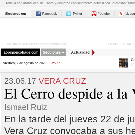
Toda la actualidad local de Cabra y comarca continuamente actualizada. Interesantísmo
Síguenos en:
Facebook
Twitter
Youtube
Lives
Revista de actualidad cofrade editada por
La Opinión de Cabra
|
DIARIO FUNDADO
laopinioncofrade.com
Secciones
Actualidad
Ca
viernes,
7 de agosto de 2026 -
23:59 h
1º
23.06.17
VERA CRUZ
El Cerro despide a la
Ismael Ruiz
En la tarde del jueves 22 de ju
Vera Cruz convocaba a sus he