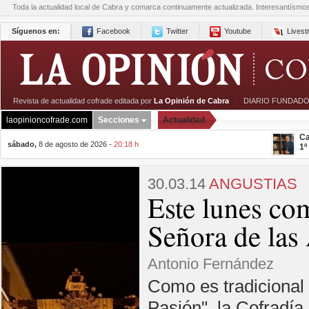
Toda la actualidad local de Cabra y comarca continuamente actualizada. Interesantísmo
Síguenos en:
Facebook
Twitter
Youtube
Lives
Revista de actualidad cofrade editada por
La Opinión de Cabra
|
DIARIO FUNDADO
laopinioncofrade.com
Secciones
Actualidad
Ca
sábado,
8 de agosto de 2026 -
20:18 h
1º
30.03.14
ANGUSTIAS
Este lunes co
Señora de las
Antonio Fernández
Como es tradicional 
Pasión", la Cofradí