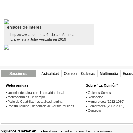
enlaces de interés
http://www.laopinioncofrade.com/ampliar....
Entrevista a Julio Venzalá en 2019
Secciones
Actualidad
Opinión
Galerías
Multimedia
Espec
Webs amigas
Sobre "La Opinión"
•
laopiniondecabra.com | actualidad local
•
Quiénes Somos
•
Meteocabra.es | el tiempo
•
Redacción
•
Patio de Cuadrillas | actualidad taurina
•
Hemeroteca (1912-1989)
•
Poesía Taurina | decenario de versos táuricos
•
Hemeroteca (2002-2005)
•
Contacto
Síguenos también en:
•
Facebook
•
Twitter
•
Youtube
•
Livestream