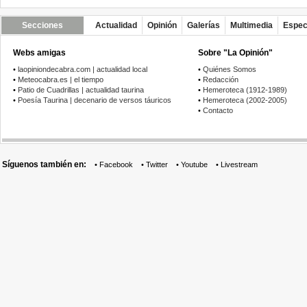
Secciones
Actualidad
Opinión
Galerías
Multimedia
Espec
Webs amigas
Sobre "La Opinión"
•
laopiniondecabra.com | actualidad local
•
Quiénes Somos
•
Meteocabra.es | el tiempo
•
Redacción
•
Patio de Cuadrillas | actualidad taurina
•
Hemeroteca (1912-1989)
•
Poesía Taurina | decenario de versos táuricos
•
Hemeroteca (2002-2005)
•
Contacto
Síguenos también en:
•
Facebook
•
Twitter
•
Youtube
•
Livestream