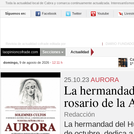
Toda la actualidad local de Cabra y comarca continuamente actualizada. Interesantísmo
Síguenos en:
Facebook
Twitter
Youtube
Lives
Revista de actualidad cofrade editada por
La Opinión de Cabra
|
DIARIO FUNDADO
laopinioncofrade.com
Secciones
Actualidad
Ca
domingo,
9 de agosto de 2026 -
12:11 h
1º
25.10.23
AURORA
La hermandad 
rosario de la 
Redacción
La hermandad del Hue
de octubre, dedica a 