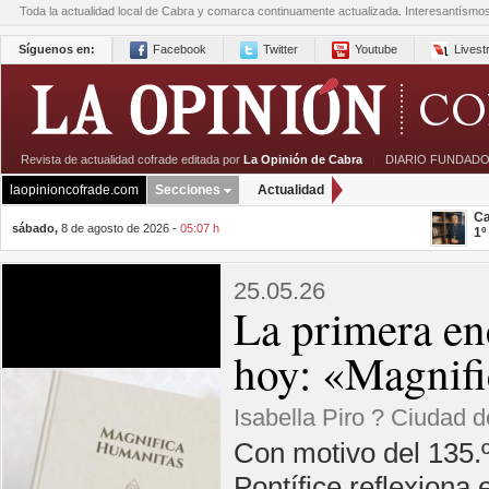
Toda la actualidad local de Cabra y comarca continuamente actualizada. Interesantísmo
Síguenos en:
Facebook
Twitter
Youtube
Lives
Revista de actualidad cofrade editada por
La Opinión de Cabra
|
DIARIO FUNDADO
laopinioncofrade.com
Secciones
Actualidad
Ca
sábado,
8 de agosto de 2026 -
05:07 h
1º
25.05.26
La primera en
hoy: «Magnifi
Isabella Piro ? Ciudad d
Con motivo del 135.
Pontífice reflexiona