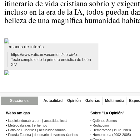
itinerario de vida cristiana sobrio y exigen
incluso en la era de la IA, todos puedan da
belleza de una magnífica humanidad habit
enlaces de interés
https://www.vatican.va/content/leo-xiv/e...
Texto completo de la primera encíclica de León
XIV
Secciones
Actualidad
Opinión
Galerías
Multimedia
Espec
Webs amigas
Sobre "La Opinión"
•
laopiniondecabra.com | actualidad local
•
Quiénes Somos
•
Meteocabra.es | el tiempo
•
Redacción
•
Patio de Cuadrillas | actualidad taurina
•
Hemeroteca (1912-1989)
•
Poesía Taurina | decenario de versos táuricos
•
Hemeroteca (2002-2005)
•
Contacto