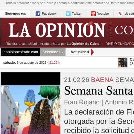
Toda la actualidad local de Cabra y comarca continuamente actualizada. Interesantísmo
Síguenos en:
Facebook
Twitter
Youtube
Lives
Revista de actualidad cofrade editada por
La Opinión de Cabra
|
DIARIO FUNDADO
laopinioncofrade.com
Secciones
Actualidad
Ca
sábado,
8 de agosto de 2026 -
21:22 h
1º
21.02.26
BAENA
SEMAN
Semana Santa 
Fran Rojano | Antonio R
La declaración de Fie
otorgada por la Secr
recibido la solicitu