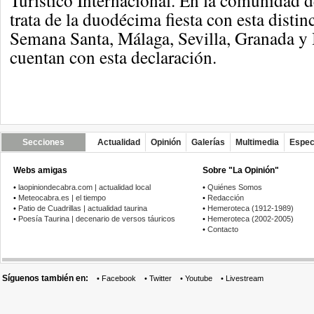
Turístico Internacional. En la comunidad d
trata de la duodécima fiesta con esta distin
Semana Santa, Málaga, Sevilla, Granada y 
cuentan con esta declaración.
Secciones
Actualidad
Opinión
Galerías
Multimedia
Espec
Webs amigas
Sobre "La Opinión"
•
laopiniondecabra.com | actualidad local
•
Quiénes Somos
•
Meteocabra.es | el tiempo
•
Redacción
•
Patio de Cuadrillas | actualidad taurina
•
Hemeroteca (1912-1989)
•
Poesía Taurina | decenario de versos táuricos
•
Hemeroteca (2002-2005)
•
Contacto
Síguenos también en:
•
Facebook
•
Twitter
•
Youtube
•
Livestream