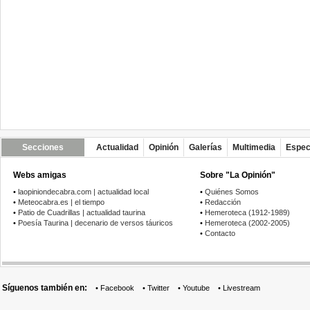
Secciones
Actualidad
Opinión
Galerías
Multimedia
Espec
Webs amigas
Sobre "La Opinión"
•
laopiniondecabra.com | actualidad local
•
Quiénes Somos
•
Meteocabra.es | el tiempo
•
Redacción
•
Patio de Cuadrillas | actualidad taurina
•
Hemeroteca (1912-1989)
•
Poesía Taurina | decenario de versos táuricos
•
Hemeroteca (2002-2005)
•
Contacto
Síguenos también en:
•
Facebook
•
Twitter
•
Youtube
•
Livestream