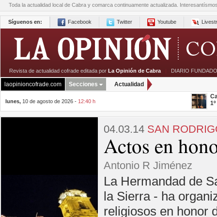
Toda la actualidad local de Cabra y comarca continuamente actualizada. Interesantísmo
Síguenos en:
Facebook
Twitter
Youtube
Lives
Revista de actualidad cofrade editada por
La Opinión de Cabra
|
DIARIO FUNDADO
laopinioncofrade.com
Secciones
Actualidad
Ca
lunes,
10 de agosto de 2026 -
12:40 h
1º
04.03.14
SAN RODRIG
Actos en hono
Antonio R Jiménez
La Hermandad de San
la Sierra - ha organ
religiosos en honor d