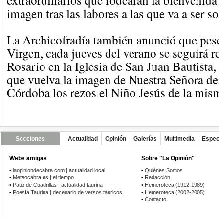
extraordinarios que rodearán la bienvenida
imagen tras las labores a las que va a ser s
La Archicofradía también anunció que pese 
Virgen, cada jueves del verano se seguirá 
Rosario en la Iglesia de San Juan Bautista,
que vuelva la imagen de Nuestra Señora d
Córdoba los rezos el Niño Jesús de la mis
Secciones
Actualidad
Opinión
Galerías
Multimedia
Espec
Webs amigas
Sobre "La Opinión"
•
laopiniondecabra.com | actualidad local
•
Quiénes Somos
•
Meteocabra.es | el tiempo
•
Redacción
•
Patio de Cuadrillas | actualidad taurina
•
Hemeroteca (1912-1989)
•
Poesía Taurina | decenario de versos táuricos
•
Hemeroteca (2002-2005)
•
Contacto