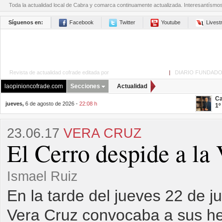
Toda la actualidad local de Cabra y comarca continuamente actualizada. Interesantísmo
Síguenos en:
Facebook
Twitter
Youtube
Lives
Revista de actualidad cofrade editada por
La Opinión de Cabra
|
DIARIO FUNDADO
laopinioncofrade.com
Secciones
Actualidad
Ca
jueves,
6 de agosto de 2026 -
22:08 h
1º
23.06.17
VERA CRUZ
El Cerro despide a la
Ismael Ruiz
En la tarde del jueves 22 de ju
Vera Cruz convocaba a sus he