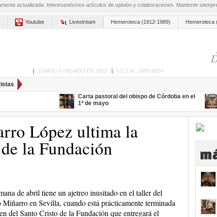
amente actualizada. Interesantísmos artículos de opinión y colaboraciones. Mantente siemp
Youtube
Livestream
Hemeroteca (1912-1989)
Hemeroteca 
D
ón de Cabra
|
DIARIO FUNDADO EN 1912
|
I.S.S.N.: 1695-6834
istas
Carta pastoral del obispo de Córdoba en el
1º de mayo
rro López ultima la
 de la Fundación
má
mana de abril tiene un ajetreo inusitado en el taller del
 Miñarro en Sevilla, cuando está prácticamente terminada
en del Santo Cristo de la Fundación que entregará el