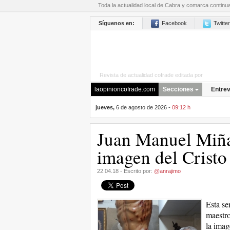
Toda la actualidad local de Cabra y comarca continu
Síguenos en:
Facebook
Twitter
Revista de actualidad cofrade editada por
La Opini
laopinioncofrade.com
Secciones
Entrev
jueves,
6 de agosto de 2026 -
09:12 h
Juan Manuel Miña
imagen del Cristo
22.04.18 - Escrito por:
@anrajimo
Esta se
maestro
la imag