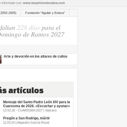
re informado con:
www.laopiniondecabra.com
(2002-2005)
Fundación "Aguilar y Eslava"
faltan
228 días
para el
omingo de Ramos 2027
Arte y devoción en los altares de cultos
s artículos
Mensaje del Santo Padre León XIV para la
Cuaresma de 2026. «Escuchar y ayunar»
13.02.26 - CUARESMA 2027 | Vaticano
Pregón a San Rodrigo, mártir
11.03.24 | Alejandro García Rosal