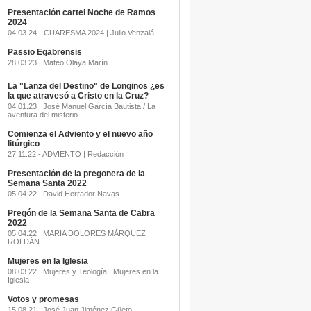
Presentación cartel Noche de Ramos
2024
04.03.24 - CUARESMA 2024 | Julio Venzalá
Passio Egabrensis
28.03.23 | Mateo Olaya Marín
La "Lanza del Destino" de Longinos ¿es
la que atravesó a Cristo en la Cruz?
04.01.23 | José Manuel García Bautista / La
aventura del misterio
Comienza el Adviento y el nuevo año
litúrgico
27.11.22 - ADVIENTO | Redacción
Presentación de la pregonera de la
Semana Santa 2022
05.04.22 | David Herrador Navas
Pregón de la Semana Santa de Cabra
2022
05.04.22 | MARIA DOLORES MÁRQUEZ
ROLDÁN
Mujeres en la Iglesia
08.03.22 | Mujeres y Teología | Mujeres en la
Iglesia
Votos y promesas
15.08.21 | José Juan Jiménez Güeto