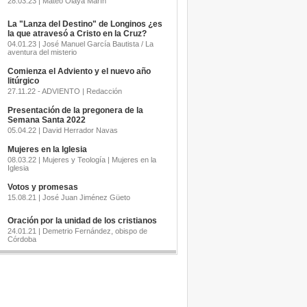
28.03.23 | Mateo Olaya Marín
La "Lanza del Destino" de Longinos ¿es
la que atravesó a Cristo en la Cruz?
04.01.23 | José Manuel García Bautista / La
aventura del misterio
Comienza el Adviento y el nuevo año
litúrgico
27.11.22 - ADVIENTO | Redacción
Presentación de la pregonera de la
Semana Santa 2022
05.04.22 | David Herrador Navas
Mujeres en la Iglesia
08.03.22 | Mujeres y Teología | Mujeres en la
Iglesia
Votos y promesas
15.08.21 | José Juan Jiménez Güeto
Oración por la unidad de los cristianos
24.01.21 | Demetrio Fernández, obispo de
Córdoba