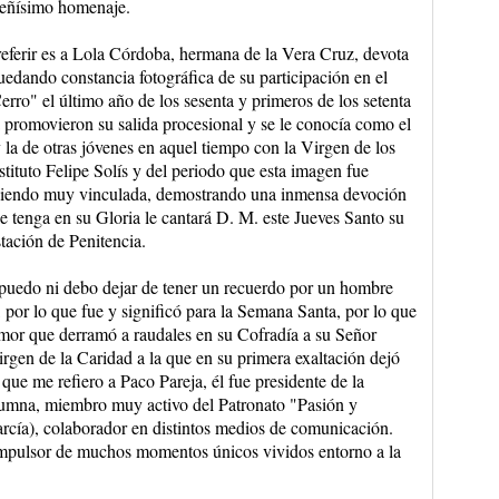
ueñísimo homenaje.
eferir es a Lola Córdoba, hermana de la Vera Cruz, devota
edando constancia fotográfica de su participación en el
erro" el último año de los sesenta y primeros de los setenta
promovieron su salida procesional y se le conocía como el
 la de otras jóvenes en aquel tiempo con la Virgen de los
tituto Felipe Solís y del periodo que esta imagen fue
eciendo muy vinculada, demostrando una inmensa devoción
le tenga en su Gloria le cantará D. M. este Jueves Santo su
stación de Penitencia.
puedo ni debo dejar de tener un recuerdo por un hombre
 por lo que fue y significó para la Semana Santa, por lo que
 amor que derramó a raudales en su Cofradía a su Señor
gen de la Caridad a la que en su primera exaltación dejó
que me refiero a Paco Pareja, él fue presidente de la
mna, miembro muy activo del Patronato "Pasión y
ía), colaborador en distintos medios de comunicación.
mpulsor de muchos momentos únicos vividos entorno a la