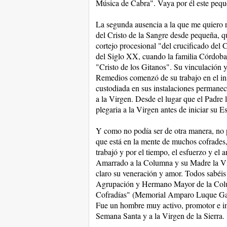
Música de Cabra". Vaya por él este peq
La segunda ausencia a la que me quiero r
del Cristo de la Sangre desde pequeña, qu
cortejo procesional "del crucificado del C
del Siglo XX, cuando la familia Córdoba 
"Cristo de los Gitanos". Su vinculación y
Remedios comenzó de su trabajo en el ins
custodiada en sus instalaciones perman
a la Virgen. Desde el lugar que el Padre 
plegaria a la Virgen antes de iniciar su E
Y como no podía ser de otra manera, no 
que está en la mente de muchos cofrades,
trabajó y por el tiempo, el esfuerzo y el
Amarrado a la Columna y su Madre la Vir
claro su veneración y amor. Todos sabéis 
Agrupación y Hermano Mayor de la Colu
Cofradías" (Memorial Amparo Luque Garc
Fue un hombre muy activo, promotor e i
Semana Santa y a la Virgen de la Sierra.