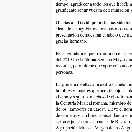
tiempo, agradecer a todo los que habéis 
gratificante sentir vuestra determinación 
Gracias a ti David, por todo, has sido t
alentado sin agobiarme, me has mostrado 
presentación demuestran el afecto que me 
gracias hermano.
Pero permitidme que por un momento pen
del 2019 fue la última Semana Mayor que 
recordar, permitidme que aprovechando el
personas.
La primera de ellas al maestro Canela, 
hombres y mujeres que acogió bajo su ala
afición y seguro a muchos de ellos transm
la Centuria Musical romana, miembro de 
de los "tambores enlutaos". Llevó el nom
de cornetas y tambores consolidando el i
cofrade junto con las bandas de Ricardo y
Agrupación Musical Virgen de las Angust