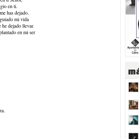
gio en ti.
me has dejado.
guiado mi vida
 he dejado llevar.
lantado en mi ser
má
za.