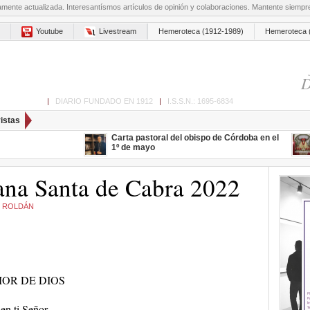
amente actualizada. Interesantísmos artículos de opinión y colaboraciones. Mantente siemp
Youtube
Livestream
Hemeroteca (1912-1989)
Hemeroteca 
D
ón de Cabra
|
DIARIO FUNDADO EN 1912
|
I.S.S.N.: 1695-6834
istas
Carta pastoral del obispo de Córdoba en el
1º de mayo
ana Santa de Cabra 2022
 ROLDÁN
OR DE DIOS
en ti Señor,