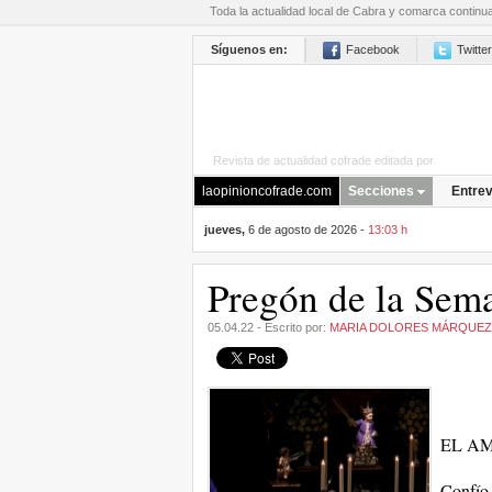
Toda la actualidad local de Cabra y comarca continu
Síguenos en:
Facebook
Twitter
Revista de actualidad cofrade editada por
La Opini
laopinioncofrade.com
Secciones
Entrev
jueves,
6 de agosto de 2026 -
13:03 h
Pregón de la Sem
05.04.22 - Escrito por:
MARIA DOLORES MÁRQUEZ
EL AM
Confío 