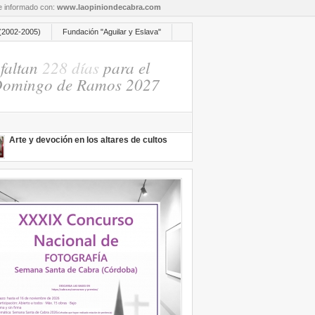
re informado con:
www.laopiniondecabra.com
(2002-2005)
Fundación "Aguilar y Eslava"
faltan
228 días
para el
omingo de Ramos 2027
Arte y devoción en los altares de cultos