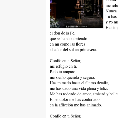
me refu
Nunca 
Tú has 
y yo me
Has imp
el don de la Fe,
que se ha ido abriendo
en mi como las flores
al calor del sol en primavera.
Confío en ti Señor,
me refugio en ti.
Bajo tu amparo
me siento querida y segura.
Has mimado hasta el último detalle,
me has dado una vida plena y feliz.
Me has rodeado de amor, amistad y belle
En el dolor me has confortado
en la aflicción me has animado.
Confío en ti Señor,