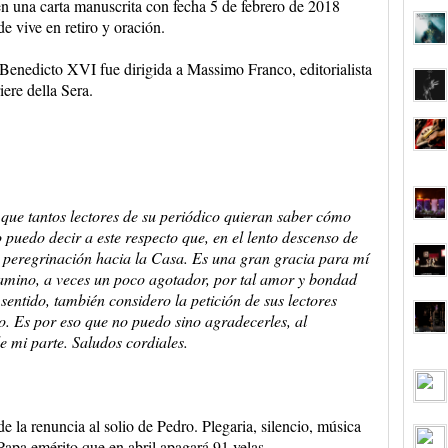
en una carta manuscrita con fecha 5 de febrero de 2018
 vive en retiro y oración.
Benedicto XVI fue dirigida a Massimo Franco, editorialista
iere della Sera.
ue tantos lectores de su periódico quieran saber cómo
 puedo decir a este respecto que, en el lento descenso de
 en peregrinación hacia la Casa. Es una gran gracia para mí
camino, a veces un poco agotador, por tal amor y bondad
entido, también considero la petición de sus lectores
Es por eso que no puedo sino agradecerles, al
e mi parte. Saludos cordiales.
 la renuncia al solio de Pedro. Plegaria, silencio, música
Papa emérito que en abril apagará 91 velas.