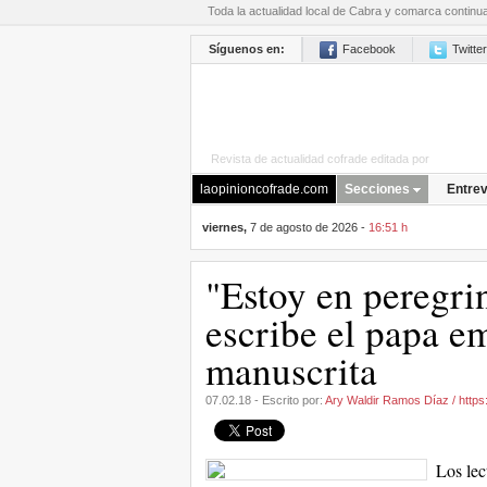
Toda la actualidad local de Cabra y comarca continu
Síguenos en:
Facebook
Twitter
Revista de actualidad cofrade editada por
La Opini
laopinioncofrade.com
Secciones
Entrev
viernes,
7 de agosto de 2026 -
16:51 h
"Estoy en peregri
escribe el papa em
manuscrita
07.02.18 - Escrito por:
Ary Waldir Ramos Díaz / https:/
Los lec