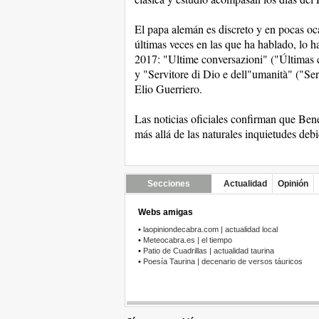
El papa alemán es discreto y en pocas oc
últimas veces en las que ha hablado, lo ha
2017: "Ultime conversazioni" ("Últimas c
y "Servitore di Dio e dell"umanità" ("Ser
Elio Guerriero.
Las noticias oficiales confirman que Be
más allá de las naturales inquietudes debi
Secciones
Actualidad
Opinión
Webs amigas
•
laopiniondecabra.com | actualidad local
•
Meteocabra.es | el tiempo
•
Patio de Cuadrillas | actualidad taurina
•
Poesía Taurina | decenario de versos táuricos