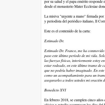
por su salud y el papa emérito responde 
desde el monasterio Mater Ecclesiae donde
La misiva "urgente a mano" firmada por 
y periodista del periódico italiano, Il Corr
Este es el contenido de la carta:
Estimado Dr.
Estimado Dr. Franco, me ha conmovido q
paso este último período de mi vida. Solo
las fuerzas físicas, interiormente estoy
estar rodeado, en este último tramo de 
que no podría haber imaginado. En este s
como un acompañamiento para un tramo. 
asegurarles a todos ustedes mi oración d
Benedicto XVI
En febrero 2018, se cumplen cinco años de
clásica y estudio acompasan los días del 