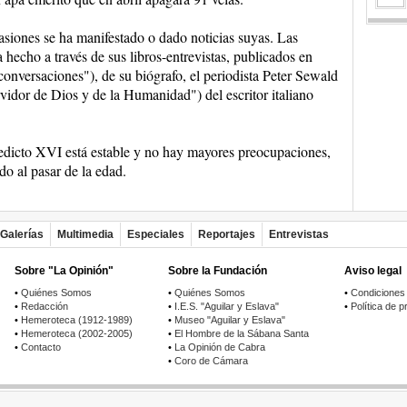
asiones se ha manifestado o dado noticias suyas. Las
 hecho a través de sus libros-entrevistas, publicados en
onversaciones"), de su biógrafo, el periodista Peter Sewald
vidor de Dios y de la Humanidad") del escritor italiano
nedicto XVI está estable y no hay mayores preocupaciones,
do al pasar de la edad.
Galerías
Multimedia
Especiales
Reportajes
Entrevistas
Sobre "La Opinión"
Sobre la Fundación
Aviso legal
•
Quiénes Somos
•
Quiénes Somos
•
Condiciones
•
Redacción
•
I.E.S. "Aguilar y Eslava"
•
Política de p
•
Hemeroteca (1912-1989)
•
Museo "Aguilar y Eslava"
•
Hemeroteca (2002-2005)
•
El Hombre de la Sábana Santa
•
Contacto
•
La Opinión de Cabra
•
Coro de Cámara