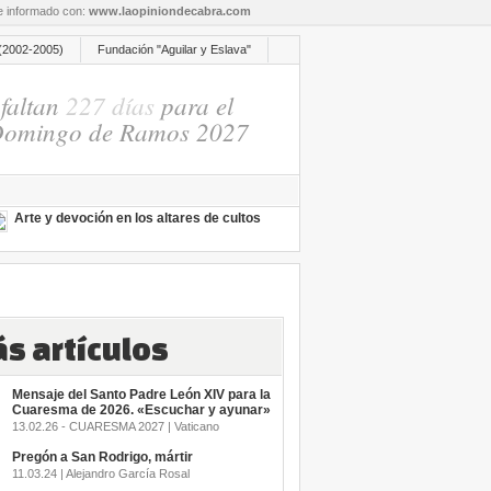
re informado con:
www.laopiniondecabra.com
(2002-2005)
Fundación "Aguilar y Eslava"
faltan
227 días
para el
omingo de Ramos 2027
Arte y devoción en los altares de cultos
s artículos
Mensaje del Santo Padre León XIV para la
Cuaresma de 2026. «Escuchar y ayunar»
13.02.26 - CUARESMA 2027 | Vaticano
Pregón a San Rodrigo, mártir
11.03.24 | Alejandro García Rosal