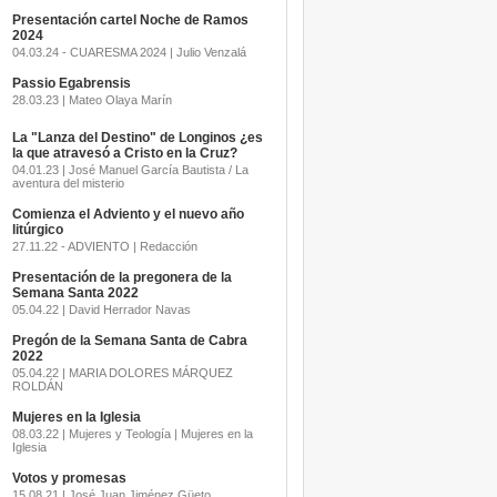
Presentación cartel Noche de Ramos
2024
04.03.24 - CUARESMA 2024 | Julio Venzalá
Passio Egabrensis
28.03.23 | Mateo Olaya Marín
La "Lanza del Destino" de Longinos ¿es
la que atravesó a Cristo en la Cruz?
04.01.23 | José Manuel García Bautista / La
aventura del misterio
Comienza el Adviento y el nuevo año
litúrgico
27.11.22 - ADVIENTO | Redacción
Presentación de la pregonera de la
Semana Santa 2022
05.04.22 | David Herrador Navas
Pregón de la Semana Santa de Cabra
2022
05.04.22 | MARIA DOLORES MÁRQUEZ
ROLDÁN
Mujeres en la Iglesia
08.03.22 | Mujeres y Teología | Mujeres en la
Iglesia
Votos y promesas
15.08.21 | José Juan Jiménez Güeto