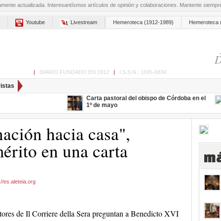
amente actualizada. Interesantísmos artículos de opinión y colaboraciones. Mantente siemp
Youtube
Livestream
Hemeroteca (1912-1989)
Hemeroteca 
D
ón de Cabra
|
DIARIO FUNDADO EN 1912
|
I.S.S.N.: 1695-6834
istas
Carta pastoral del obispo de Córdoba en el
1º de mayo
nación hacia casa",
érito en una carta
má
/es.aleteia.org
tores de Il Corriere della Sera preguntan a Benedicto XVI