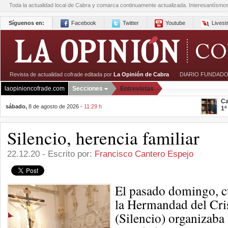
Toda la actualidad local de Cabra y comarca continuamente actualizada. Interesantísmo
Síguenos en:
Facebook
Twitter
Youtube
Lives
Revista de actualidad cofrade editada por
La Opinión de Cabra
|
DIARIO FUNDADO
laopinioncofrade.com
Secciones
Entrevistas
Ca
sábado,
8 de agosto de 2026 -
11:29 h
1º
Silencio, herencia familiar
22.12.20 - Escrito por:
Francisco Cantero Espejo
El pasado domingo, c
la Hermandad del Cri
(Silencio) organizaba