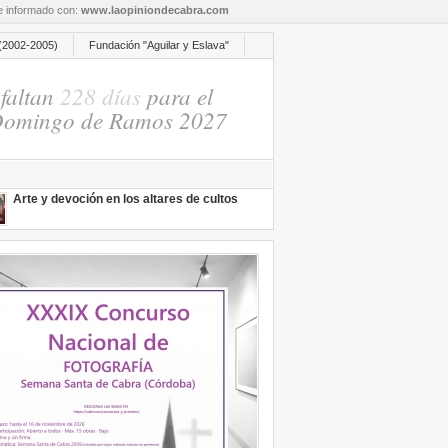
re informado con:
www.laopiniondecabra.com
(2002-2005)
Fundación "Aguilar y Eslava"
faltan
228 días
para el
omingo de Ramos 2027
Arte y devoción en los altares de cultos