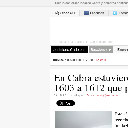
Toda la actualidad local de Cabra y comarca continu
Síguenos en:
Facebook
Twitter
Revista de actualidad cofrade editada por
La Opini
laopinioncofrade.com
Secciones
Entrev
jueves,
6 de agosto de 2026 -
13:06 h
En Cabra estuvier
1603 a 1612 que 
14.10.17 - Escrito por:
Redacción / @anrajimo
Este añ
recorda
fundaci