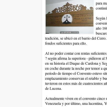
para ma
continú
Según l
convent
año 160
buscaro
tradición, se ubicó en el barrio del Cerr
fondos suficientes para ello.
Al no poder contar con rentas suficiente
? según afirma la superiora - pidieron al 
en su historia el Duque de Cardona y Seg
en coche durante la noche por temor a que
periodo de tiempo el Convento estuvo sit
emplazamiento conservan el retablo y bue
tuvieron en estos más de cuatrocientos año
de Lucena.
Actualmente viven en el convento cinco m
Venezuela y por último, una lucentina, Y