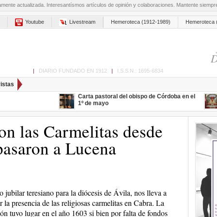
amente actualizada. Interesantísmos artículos de opinión y colaboraciones. Mantente siemp
Youtube
Livestream
Hemeroteca (1912-1989)
Hemeroteca 
D
ón de Cabra
|
DIARIO FUNDADO EN 1912
|
I.S.S.N.: 1695-6834
istas
Carta pastoral del obispo de Córdoba en el
1º de mayo
on las Carmelitas desde
pasaron a Lucena
o jubilar teresiano para la diócesis de Ávila, nos lleva a
r la presencia de las religiosas carmelitas en Cabra. La
ón tuvo lugar en el año 1603 si bien por falta de fondos