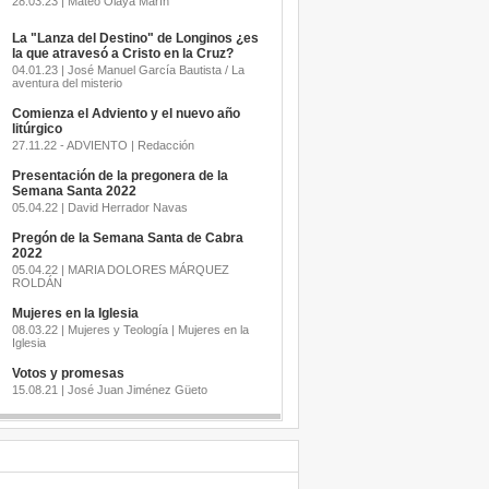
28.03.23 | Mateo Olaya Marín
La "Lanza del Destino" de Longinos ¿es
la que atravesó a Cristo en la Cruz?
04.01.23 | José Manuel García Bautista / La
aventura del misterio
Comienza el Adviento y el nuevo año
litúrgico
27.11.22 - ADVIENTO | Redacción
Presentación de la pregonera de la
Semana Santa 2022
05.04.22 | David Herrador Navas
Pregón de la Semana Santa de Cabra
2022
05.04.22 | MARIA DOLORES MÁRQUEZ
ROLDÁN
Mujeres en la Iglesia
08.03.22 | Mujeres y Teología | Mujeres en la
Iglesia
Votos y promesas
15.08.21 | José Juan Jiménez Güeto