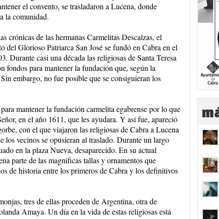
ntener el convento, se trasladaron a Lucena, donde
a la comunidad.
as crónicas de las hermanas Carmelitas Descalzas, el
o del Glorioso Patriarca San José se fundó en Cabra en el
3. Durante casi una década las religiosas de Santa Teresa
n fondos para mantener la fundación que, según la
o. Sin embargo, no fue posible que se consiguieran los
s para mantener la fundación carmelita egabrense por lo que
má
Señor, en el año 1611, que les ayudara. Y así fue, apareció
orbe, con el que viajaron las religiosas de Cabra a Lucena
 los vecinos se opusieran al traslado. Durante un largo
uado en la plaza Nueva, desaparecido. En su actual
na parte de las magnificas tallas y ornamentos que
s de historia entre los primeros de Cabra y los definitivos
onjas, tres de ellas proceden de Argentina, otra de
olanda Amaya. Un día en la vida de estas religiosas está