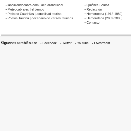
•
laopiniondecabra.com | actualidad local
•
Quiénes Somos
•
Meteocabra.es | el tiempo
•
Redacción
•
Patio de Cuadrillas | actualidad taurina
•
Hemeroteca (1912-1989)
•
Poesía Taurina | decenario de versos táuricos
•
Hemeroteca (2002-2005)
•
Contacto
Síguenos también en:
•
Facebook
•
Twitter
•
Youtube
•
Livestream