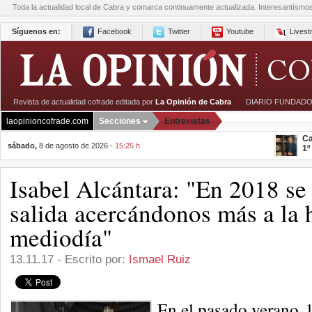
Toda la actualidad local de Cabra y comarca continuamente actualizada. Interesantísmo
Síguenos en:
Facebook
Twitter
Youtube
Lives
Revista de actualidad cofrade editada por
La Opinión de Cabra
|
DIARIO FUNDADO
laopinioncofrade.com
Secciones
Entrevistas
Ca
sábado,
8 de agosto de 2026 -
15:25 h
1º
Isabel Alcántara: "En 2018 se 
salida acercándonos más a la 
mediodía"
13.11.17 - Escrito por:
Ismael Ruiz
En el pasado verano, 