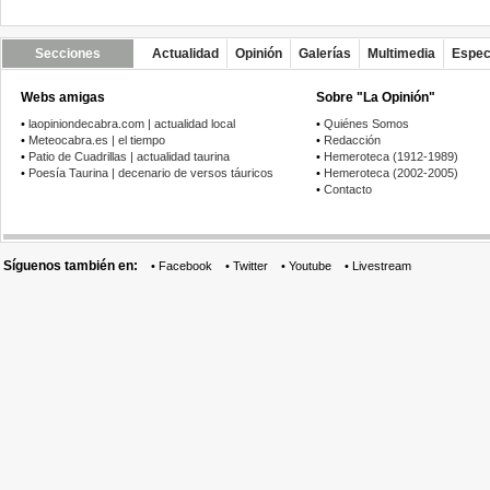
Secciones
Actualidad
Opinión
Galerías
Multimedia
Espec
Webs amigas
Sobre "La Opinión"
•
laopiniondecabra.com | actualidad local
•
Quiénes Somos
•
Meteocabra.es | el tiempo
•
Redacción
•
Patio de Cuadrillas | actualidad taurina
•
Hemeroteca (1912-1989)
•
Poesía Taurina | decenario de versos táuricos
•
Hemeroteca (2002-2005)
•
Contacto
Síguenos también en:
•
Facebook
•
Twitter
•
Youtube
•
Livestream