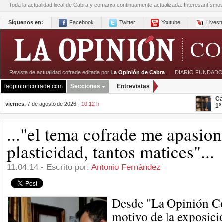
Toda la actualidad local de Cabra y comarca continuamente actualizada. Interesantísmo
Síguenos en:
Facebook
Twitter
Youtube
Lives
Revista de actualidad cofrade editada por
La Opinión de Cabra
|
DIARIO FUNDADO
laopinioncofrade.com
Secciones
Entrevistas
Ca
viernes,
7 de agosto de 2026 -
10:12 h
1º
..."el tema cofrade me apasion
plasticidad, tantos matices"...
11.04.14 - Escrito por:
Antonio Fernández
Desde "La Opinión Co
motivo de la exposici