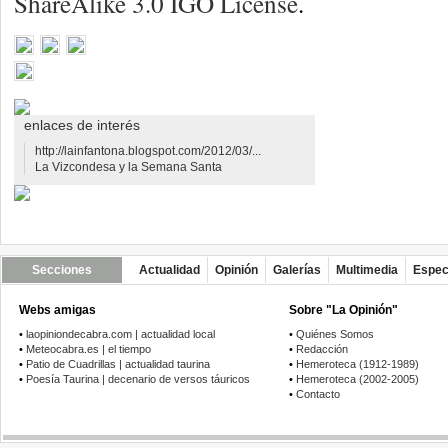
ShareAlike 3.0 IGO License
.
enlaces de interés
http://lainfantona.blogspot.com/2012/03/...
La Vizcondesa y la Semana Santa
Secciones
Actualidad
Opinión
Galerías
Multimedia
Espec
Webs amigas
Sobre "La Opinión"
•
laopiniondecabra.com | actualidad local
•
Quiénes Somos
•
Meteocabra.es | el tiempo
•
Redacción
•
Patio de Cuadrillas | actualidad taurina
•
Hemeroteca (1912-1989)
•
Poesía Taurina | decenario de versos táuricos
•
Hemeroteca (2002-2005)
•
Contacto