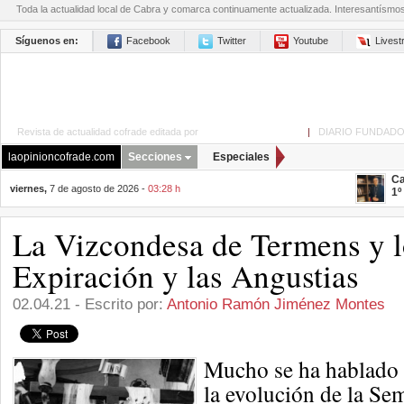
Toda la actualidad local de Cabra y comarca continuamente actualizada. Interesantísmo
Síguenos en:
Facebook
Twitter
Youtube
Lives
Revista de actualidad cofrade editada por
La Opinión de Cabra
|
DIARIO FUNDADO
laopinioncofrade.com
Secciones
Especiales
Ca
viernes,
7 de agosto de 2026 -
03:28 h
1º
La Vizcondesa de Termens y l
Expiración y las Angustias
02.04.21 - Escrito por:
Antonio Ramón Jiménez Montes
Mucho se ha hablado y
la evolución de la Se