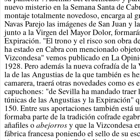
nuevo misterio en la Semana Santa de Cabr
montaje totalmente novedoso, encarga al g
Navas Parejo las imágenes de San Juan y l
junto a la Virgen del Mayor Dolor, formarán
Expiración. "El trono y el risco son obra d
ha estado en Cabra con mencionado objeto 
Vizcondesa" vemos publicado en La Opinió
1928. Pero además la nueva cofradía de la 
la de las Angustias de la que también es 
camarera, traerá otras novedades como es e
capuchones: "de Sevilla ha mandado traer 
túnicas de las Angustias y la Expiración" q
150. Entre sus aportaciones también está 
formaba parte de la tradición cofrade egab
añafiles o
abejorros
y que la Vizcondesa e
fábrica francesa poniendo el sello de su e