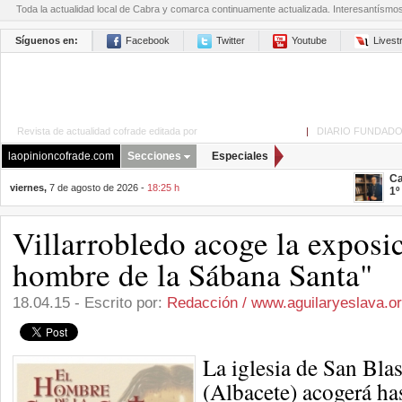
Toda la actualidad local de Cabra y comarca continuamente actualizada. Interesantísmo
Síguenos en:
Facebook
Twitter
Youtube
Lives
Revista de actualidad cofrade editada por
La Opinión de Cabra
|
DIARIO FUNDADO
laopinioncofrade.com
Secciones
Especiales
Ca
viernes,
7 de agosto de 2026 -
18:25 h
1º
Villarrobledo acoge la exposi
hombre de la Sábana Santa"
18.04.15 - Escrito por:
Redacción / www.aguilaryeslava.o
La iglesia de San Bla
(Albacete) acogerá ha