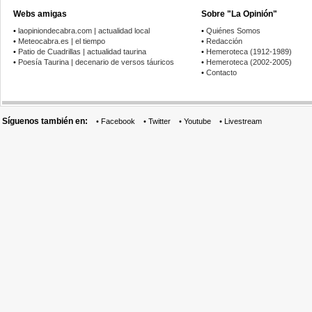
Webs amigas
Sobre "La Opinión"
•
laopiniondecabra.com | actualidad local
•
Quiénes Somos
•
Meteocabra.es | el tiempo
•
Redacción
•
Patio de Cuadrillas | actualidad taurina
•
Hemeroteca (1912-1989)
•
Poesía Taurina | decenario de versos táuricos
•
Hemeroteca (2002-2005)
•
Contacto
Síguenos también en:
•
Facebook
•
Twitter
•
Youtube
•
Livestream