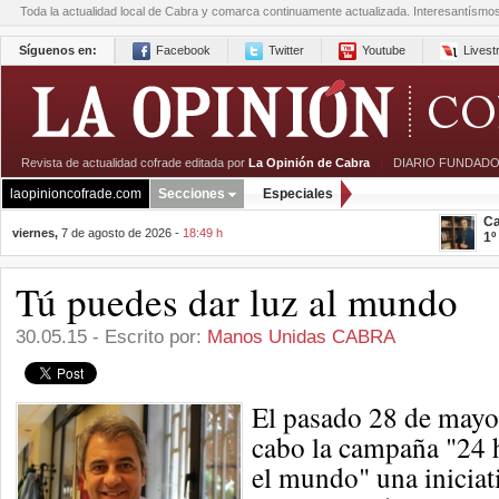
Toda la actualidad local de Cabra y comarca continuamente actualizada. Interesantísmo
Síguenos en:
Facebook
Twitter
Youtube
Lives
Revista de actualidad cofrade editada por
La Opinión de Cabra
|
DIARIO FUNDADO
laopinioncofrade.com
Secciones
Especiales
Ca
viernes,
7 de agosto de 2026 -
18:49 h
1º
Tú puedes dar luz al mundo
30.05.15 - Escrito por:
Manos Unidas CABRA
El pasado 28 de mayo,
cabo la campaña "24 
el mundo" una iniciat