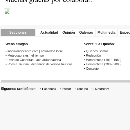
Secciones
Actualidad
Opinión
Galerías
Multimedia
Espec
Webs amigas
Sobre "La Opinión"
•
laopiniondecabra.com | actualidad local
•
Quiénes Somos
•
Meteocabra.es | el tiempo
•
Redacción
•
Patio de Cuadrillas | actualidad taurina
•
Hemeroteca (1912-1989)
•
Poesía Taurina | decenario de versos táuricos
•
Hemeroteca (2002-2005)
•
Contacto
Síguenos también en:
•
Facebook
•
Twitter
•
Youtube
•
Livestream