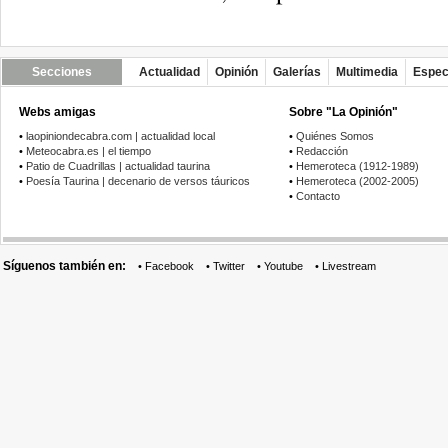
Secciones
Actualidad
Opinión
Galerías
Multimedia
Espec
Webs amigas
Sobre "La Opinión"
•
laopiniondecabra.com | actualidad local
•
Quiénes Somos
•
Meteocabra.es | el tiempo
•
Redacción
•
Patio de Cuadrillas | actualidad taurina
•
Hemeroteca (1912-1989)
•
Poesía Taurina | decenario de versos táuricos
•
Hemeroteca (2002-2005)
•
Contacto
Síguenos también en:
•
Facebook
•
Twitter
•
Youtube
•
Livestream