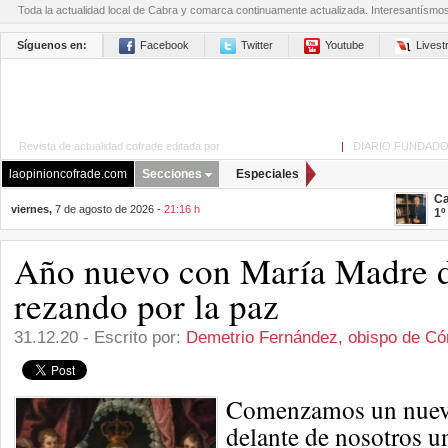
Toda la actualidad local de Cabra y comarca continuamente actualizada. Interesantísmo
Síguenos en:
Facebook
Twitter
Youtube
Lives
Revista de actualidad cofrade editada por
La Opinión de Cabra
|
DIARIO FUNDADO
laopinioncofrade.com
Secciones
Especiales
Ca
viernes,
7 de agosto de 2026 -
21:16 h
1º
Año nuevo con María Madre d
rezando por la paz
31.12.20 - Escrito por:
Demetrio Fernández, obispo de Có
Comenzamos un nuevo
delante de nosotros u