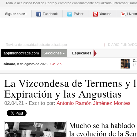
Toda la actualidad local de Cabra y comarca continuamente actualizada. Interesantísmo
Síguenos en:
Facebook
Twitter
Youtube
Lives
Revista de actualidad cofrade editada por
La Opinión de Cabra
|
DIARIO FUNDADO
laopinioncofrade.com
Secciones
Especiales
Ca
sábado,
8 de agosto de 2026 -
04:12 h
1º
La Vizcondesa de Termens y l
Expiración y las Angustias
02.04.21 - Escrito por:
Antonio Ramón Jiménez Montes
Mucho se ha hablado y
la evolución de la Se