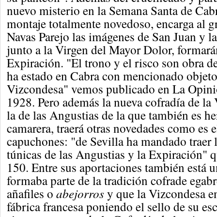
nuevo misterio en la Semana Santa de Cabr
montaje totalmente novedoso, encarga al g
Navas Parejo las imágenes de San Juan y l
junto a la Virgen del Mayor Dolor, formarán
Expiración. "El trono y el risco son obra d
ha estado en Cabra con mencionado objeto 
Vizcondesa" vemos publicado en La Opinió
1928. Pero además la nueva cofradía de la 
la de las Angustias de la que también es 
camarera, traerá otras novedades como es e
capuchones: "de Sevilla ha mandado traer 
túnicas de las Angustias y la Expiración" q
150. Entre sus aportaciones también está 
formaba parte de la tradición cofrade egab
añafiles o
abejorros
y que la Vizcondesa e
fábrica francesa poniendo el sello de su e