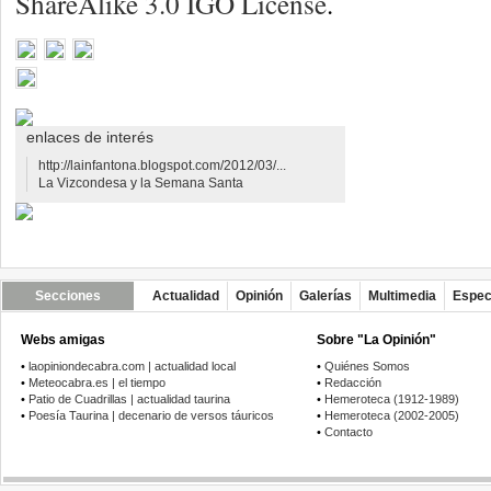
ShareAlike 3.0 IGO License
.
enlaces de interés
http://lainfantona.blogspot.com/2012/03/...
La Vizcondesa y la Semana Santa
Secciones
Actualidad
Opinión
Galerías
Multimedia
Espec
Webs amigas
Sobre "La Opinión"
•
laopiniondecabra.com | actualidad local
•
Quiénes Somos
•
Meteocabra.es | el tiempo
•
Redacción
•
Patio de Cuadrillas | actualidad taurina
•
Hemeroteca (1912-1989)
•
Poesía Taurina | decenario de versos táuricos
•
Hemeroteca (2002-2005)
•
Contacto