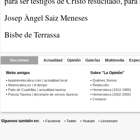
para ser testigos de Cristo resucitado, para
Josep Àngel Saiz Meneses
Bisbe de Terrassa
Secciones
Actualidad
Opinión
Galerías
Multimedia
Espec
Webs amigas
Sobre "La Opinión"
•
laopiniondecabra.com | actualidad local
•
Quiénes Somos
•
Meteocabra.es | el tiempo
•
Redacción
•
Patio de Cuadrillas | actualidad taurina
•
Hemeroteca (1912-1989)
•
Poesía Taurina | decenario de versos táuricos
•
Hemeroteca (2002-2005)
•
Contacto
Síguenos también en:
•
Facebook
•
Twitter
•
Youtube
•
Livestream