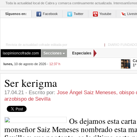
Toda la actualidad local de Cabra y comarca continuamente actualizada. Interesantísmo
Síguenos en:
Facebook
Twitter
Youtube
Lives
Revista de actualidad cofrade editada por
La Opinión de Cabra
|
DIARIO FUNDADO
laopinioncofrade.com
Secciones
Especiales
Ca
lunes,
10 de agosto de 2026 -
12:37 h
1º
Ser kerigma
17.04.21 - Escrito por:
Jose Ángel Saiz Meneses, obispo 
arzobispo de Sevilla
Os dejamos esta carta
monseñor Saiz Meneses nombrado esta ma