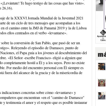
 «¡Levántate! Te hago testigo de las cosas que has visto».
h 26,16).
saje de la XXXVI Jornada Mundial de la Juventud 2021
arte de un ciclo de tres mensajes que acompañan a los
 en el camino entre la JMJ de Panamá 2019 y la de Lisboa
odos ellos centrados en el verbo «levantarse».
ar sobre la conversión de San Pablo, que pasó de ser un
estigo». Releyendo el episodio de Damasco, punto de
s Naciones, el Papa guía a los jóvenes al descubrimiento del
má
re. «El Señor -escribe Francisco- eligió a alguien que
do completamente hostil a Él y a los suyos. Pero no existe
ble. Por medio del encuentro personal con Él siempre es
tá fuera del alcance de la gracia y de la misericordia de
s indicaciones concretas sobre cómo «levantarse» y
s compañeros que encuentran «en el "camino de Damasco"
e y testimonia el amor y el respeto que es posible instaurar