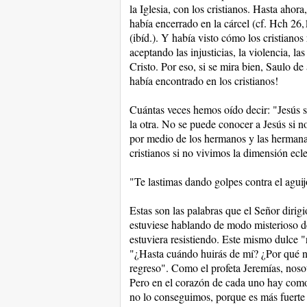
la Iglesia, con los cristianos. Hasta ahor
había encerrado en la cárcel (cf. Hch 2
(ibíd.). Y había visto cómo los cristianos
aceptando las injusticias, la violencia, l
Cristo. Por eso, si se mira bien, Saulo d
había encontrado en los cristianos!
Cuántas veces hemos oído decir: "Jesús sí
la otra. No se puede conocer a Jesús si n
por medio de los hermanos y las herman
cristianos si no vivimos la dimensión ecles
"Te lastimas dando golpes contra el agui
Estas son las palabras que el Señor dirig
estuviese hablando de modo misterioso des
estuviera resistiendo. Este mismo dulce "
"¿Hasta cuándo huirás de mí? ¿Por qué n
regreso". Como el profeta Jeremías, nosot
Pero en el corazón de cada uno hay como
no lo conseguimos, porque es más fuerte