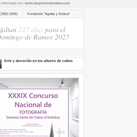
re informado con:
www.laopiniondecabra.com
(2002-2005)
Fundación "Aguilar y Eslava"
faltan
227 días
para el
omingo de Ramos 2027
Arte y devoción en los altares de cultos