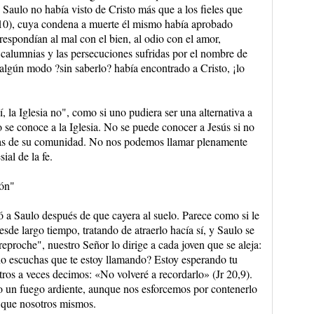
a, Saulo no había visto de Cristo más que a los fieles que
6,10), cuya condena a muerte él mismo había aprobado
 respondían al mal con el bien, al odio con el amor,
as calumnias y las persecuciones sufridas por el nombre de
e algún modo ?sin saberlo? había encontrado a Cristo, ¡lo
, la Iglesia no", como si uno pudiera ser una alternativa a
o se conoce a la Iglesia. No se puede conocer a Jesús si no
as de su comunidad. No nos podemos llamar plenamente
ial de la fe.
jón"
ió a Saulo después de que cayera al suelo. Parece como si le
de largo tiempo, tratando de atraerlo hacía sí, y Saulo se
reproche", nuestro Señor lo dirige a cada joven que se aleja:
o escuchas que te estoy llamando? Estoy esperando tu
ros a veces decimos: «No volveré a recordarlo» (Jr 20,9).
 un fuego ardiente, aunque nos esforcemos por contenerlo
 que nosotros mismos.