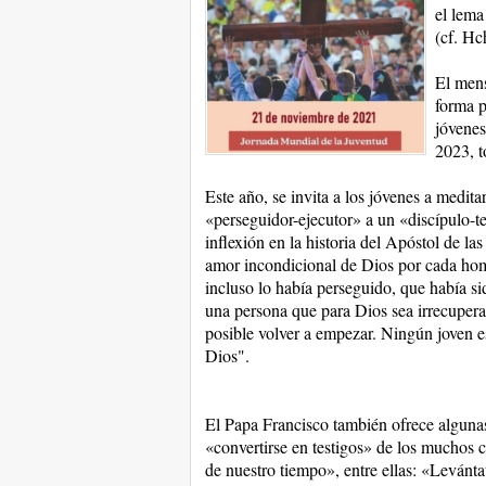
el lema
(cf. Hc
El men
forma p
jóvenes
2023, t
Este año, se invita a los jóvenes a medit
«perseguidor-ejecutor» a un «discípulo-t
inflexión en la historia del Apóstol de la
amor incondicional de Dios por cada homb
incluso lo había perseguido, que había si
una persona que para Dios sea irrecupera
posible volver a empezar. Ningún joven es
Dios".
El Papa Francisco también ofrece alguna
«convertirse en testigos» de los mucho
de nuestro tiempo», entre ellas: «Levántat