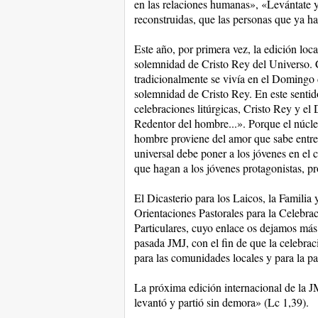
en las relaciones humanas», «Levántate y
reconstruidas, que las personas que ya ha
Este año, por primera vez, la edición loc
solemnidad de Cristo Rey del Universo. C
tradicionalmente se vivía en el Domingo 
solemnidad de Cristo Rey. En este sentido
celebraciones litúrgicas, Cristo Rey y e
Redentor del hombre...». Porque el núcle
hombre proviene del amor que sabe entrega
universal debe poner a los jóvenes en el ce
que hagan a los jóvenes protagonistas, 
El Dicasterio para los Laicos, la Familia
Orientaciones Pastorales para la Celebrac
Particulares, cuyo enlace os dejamos más 
pasada JMJ, con el fin de que la celebrac
para las comunidades locales y para la pas
La próxima edición internacional de la J
levantó y partió sin demora» (Lc 1,39).