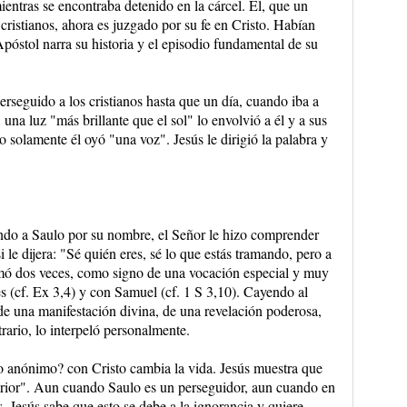
ientras se encontraba detenido en la cárcel. Él, que un
ristianos, ahora es juzgado por su fe en Cristo. Habían
póstol narra su historia y el episodio fundamental de su
rseguido a los cristianos hasta que un día, cuando iba a
una luz "más brillante que el sol" lo envolvió a él y a sus
 solamente él oyó "una voz". Jesús le dirigió la palabra y
do a Saulo por su nombre, el Señor le hizo comprender
le dijera: "Sé quién eres, sé lo que estás tramando, pero a
llamó dos veces, como signo de una vocación especial y muy
 (cf. Ex 3,4) y con Samuel (cf. 1 S 3,10). Cayendo al
de una manifestación divina, de una revelación poderosa,
trario, lo interpeló personalmente.
o anónimo? con Cristo cambia la vida. Jesús muestra que
erior". Aun cuando Saulo es un perseguidor, aun cuando en
s, Jesús sabe que esto se debe a la ignorancia y quiere