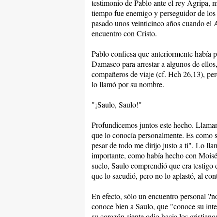
testimonio de Pablo ante el rey Agripa, m
tiempo fue enemigo y perseguidor de los c
pasado unos veinticinco años cuando el A
encuentro con Cristo.
Pablo confiesa que anteriormente había pe
Damasco para arrestar a algunos de ellos, 
compañeros de viaje (cf. Hch 26,13), pero
lo llamó por su nombre.
"¡Saulo, Saulo!"
Profundicemos juntos este hecho. Llaman
que lo conocía personalmente. Es como si 
pesar de todo me dirijo justo a ti". Lo 
importante, como había hecho con Moisés
suelo, Saulo comprendió que era testigo 
que lo sacudió, pero no lo aplastó, al con
En efecto, sólo un encuentro personal ?n
conoce bien a Saulo, que "conoce su int
su corazón siente odio hacia los cristiano