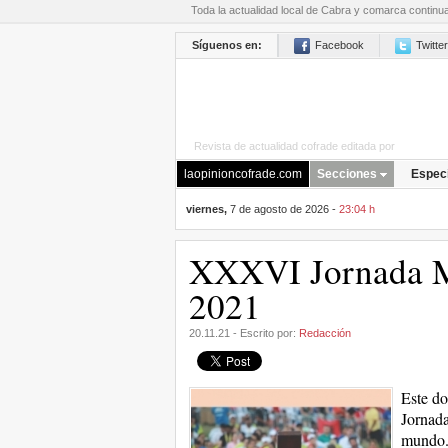
Toda la actualidad local de Cabra y comarca continu
Síguenos en:
Facebook
Twitter
Revista de actualidad cofrade editada por
La Opini
laopinioncofrade.com
Secciones
Espec
viernes,
7 de agosto de 2026 -
23:04 h
XXXVI Jornada Mu
2021
20.11.21 - Escrito por:
Redacción
Este do
Jornada
mundo. 