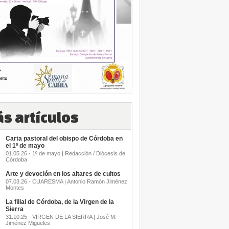
s artículos
Carta pastoral del obispo de Córdoba en
el 1º de mayo
01.05.26 - 1º de mayo | Redacción / Diócesis de
Córdoba
Arte y devoción en los altares de cultos
07.03.26 - CUARESMA | Antonio Ramón Jiménez
Montes
La filial de Córdoba, de la Virgen de la
Sierra
31.10.25 - VIRGEN DE LA SIERRA | José M.
Jiménez Migueles