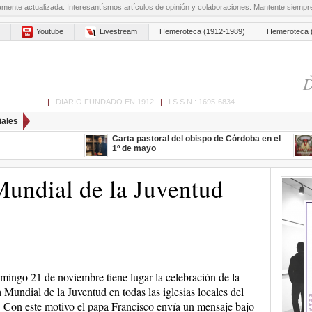
amente actualizada. Interesantísmos artículos de opinión y colaboraciones. Mantente siemp
Youtube
Livestream
Hemeroteca (1912-1989)
Hemeroteca 
D
ón de Cabra
|
DIARIO FUNDADO EN 1912
|
I.S.S.N.: 1695-6834
iales
Carta pastoral del obispo de Córdoba en el
1º de mayo
ndial de la Juventud
mingo 21 de noviembre tiene lugar la celebración de la
 Mundial de la Juventud en todas las iglesias locales del
Con este motivo el papa Francisco envía un mensaje bajo