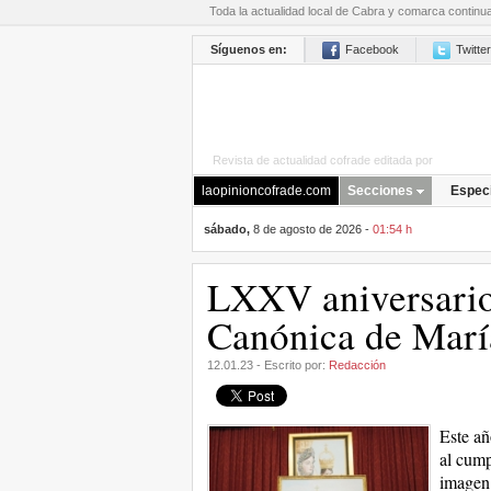
Toda la actualidad local de Cabra y comarca continu
Síguenos en:
Facebook
Twitter
Revista de actualidad cofrade editada por
La Opini
laopinioncofrade.com
Secciones
Espec
sábado,
8 de agosto de 2026 -
01:54 h
LXXV aniversario
Canónica de María
12.01.23 - Escrito por:
Redacción
Este añ
al cump
imagen 