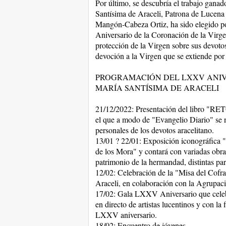
Por último, se descubría el trabajo ganad
Santísima de Araceli, Patrona de Luc
Mangón-Cabeza Ortiz, ha sido elegido p
Aniversario de la Coronación de la Virgen
protección de la Virgen sobre sus devotos
devoción a la Virgen que se extiende por t
PROGRAMACIÓN DEL LXXV ANIV
MARÍA SANTÍSIMA DE ARACELI
21/12/2022: Presentación del libro "
el que a modo de "Evangelio Diario" se n
personales de los devotos aracelitano.
13/01 ? 22/01: Exposición iconográfica "
de los Mora" y contará con variadas obras 
patrimonio de la hermandad, distintas par
12/02: Celebración de la "Misa del Cofr
Araceli, en colaboración con la Agrupaci
17/02: Gala LXXV Aniversario que celeb
en directo de artistas lucentinos y con la
LXXV aniversario.
18/02: Encuentro de jóvenes