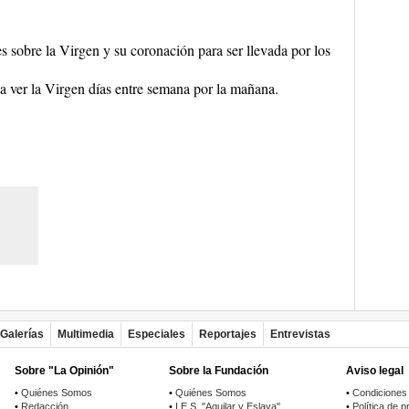
es sobre la Virgen y su coronación para ser llevada por los
 a ver la Virgen días entre semana por la mañana.
Galerías
Multimedia
Especiales
Reportajes
Entrevistas
Sobre "La Opinión"
Sobre la Fundación
Aviso legal
•
Quiénes Somos
•
Quiénes Somos
•
Condiciones
•
Redacción
•
I.E.S. "Aguilar y Eslava"
•
Política de p