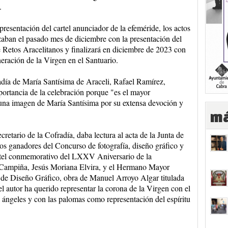
.
 presentación del cartel anunciador de la efeméride, los actos
ban el pasado mes de diciembre con la presentación del
e Retos Aracelitanos y finalizará en diciembre de 2023 con
eración de la Virgen en el Santuario.
ía de María Santísima de Araceli, Rafael Ramírez,
portancia de la celebración porque "es el mayor
 una imagen de María Santísima por su extensa devoción y
má
retario de la Cofradía, daba lectura al acta de la Junta de
jos ganadores del Concurso de fotografía, diseño gráfico y
artel conmemorativo del LXXV Aniversario de la
 Campiña, Jesús Moriana Elvira, y el Hermano Mayor
 de Diseño Gráfico, obra de Manuel Arroyo Algar titulada
l autor ha querido representar la corona de la Virgen con el
os ángeles y con las palomas como representación del espíritu