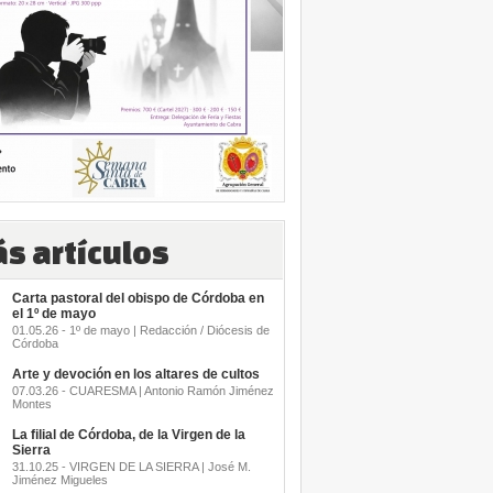
s artículos
Carta pastoral del obispo de Córdoba en
el 1º de mayo
01.05.26 - 1º de mayo | Redacción / Diócesis de
Córdoba
Arte y devoción en los altares de cultos
07.03.26 - CUARESMA | Antonio Ramón Jiménez
Montes
La filial de Córdoba, de la Virgen de la
Sierra
31.10.25 - VIRGEN DE LA SIERRA | José M.
Jiménez Migueles