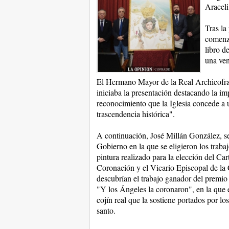
Araceli
Tras la
comenza
libro d
una ven
El Hermano Mayor de la Real Archicofrad
iniciaba la presentación destacando la im
reconocimiento que la Iglesia concede a
trascendencia histórica".
A continuación, José Millán González, sec
Gobierno en la que se eligieron los traba
pintura realizado para la elección del C
Coronación y el Vicario Episcopal de la
descubrían el trabajo ganador del premio
"Y los Ángeles la coronaron", en la que e
cojín real que la sostiene portados por l
santo.