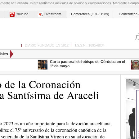
amente actualizada. Interesantísmos artículos de opinión y colaboraciones. Mantente siemp
Youtube
Livestream
Hemeroteca (1912-1989)
Hemeroteca 
D
ón de Cabra
|
DIARIO FUNDADO EN 1912
|
I.S.S.N.: 1695-6834
iales
Carta pastoral del obispo de Córdoba en el
1º de mayo
 de la Coronación
 Santísima de Araceli
o 2023 es un año importante para la devoción aracelitana,
lirse el 75º aniversario de la coronación canónica de la
venerada de la Santísima Virgen en su advocación de