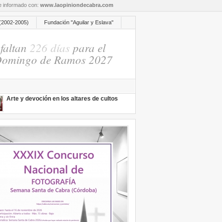
re informado con:
www.laopiniondecabra.com
(2002-2005)
Fundación "Aguilar y Eslava"
faltan
226 días
para el
omingo de Ramos 2027
Arte y devoción en los altares de cultos