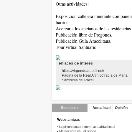
Otras actividades:
Exposición callejera itinerante con panel
barrios.
Acercar a los ancianos de las residencias
Publicación libro de Pregones.
Publicación Guía Aracelitana.
Tour virtual Santuario.
enlaces de interés
https://virgendearaceli.net/
Página de la Real Archicofradía de María
Santísima de Araceli
Secciones
Actualidad
Opinión
Webs amigas
•
laopiniondecabra.com | actualidad local
•
Meteocabra.es | el tiempo