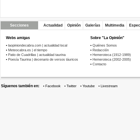
Secciones
Actualidad
Opinión
Galerías
Multimedia
Espec
Webs amigas
Sobre "La Opinión"
•
laopiniondecabra.com | actualidad local
•
Quiénes Somos
•
Meteocabra.es | el tiempo
•
Redacción
•
Patio de Cuadrillas | actualidad taurina
•
Hemeroteca (1912-1989)
•
Poesía Taurina | decenario de versos táuricos
•
Hemeroteca (2002-2005)
•
Contacto
Síguenos también en:
•
Facebook
•
Twitter
•
Youtube
•
Livestream