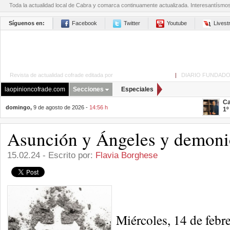
Toda la actualidad local de Cabra y comarca continuamente actualizada. Interesantísmo
Síguenos en:
Facebook
Twitter
Youtube
Lives
Revista de actualidad cofrade editada por
La Opinión de Cabra
|
DIARIO FUNDADO
laopinioncofrade.com
Secciones
Especiales
Ca
domingo,
9 de agosto de 2026 -
14:56 h
1º
Asunción y Ángeles y demonio
15.02.24 - Escrito por:
Flavia Borghese
Miércoles, 14 de febr