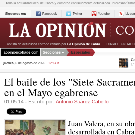
Toda la actualidad local de Cabra y comarca continuamente actualizada. Interesantísmo
Síguenos en:
Facebook
Twitter
Youtube
Lives
Revista de actualidad cofrade editada por
La Opinión de Cabra
|
DIARIO FUNDADO
laopinioncofrade.com
Secciones
Especiales
Ca
jueves,
6 de agosto de 2026 -
12:14 h
1º
El baile de los "Siete Sacram
en el Mayo egabrense
01.05.14 - Escrito por:
Antonio Suárez Cabello
Juan Valera, en su ob
desarrollada en Cabra