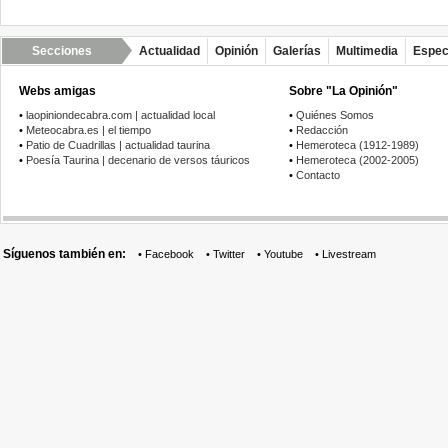
Secciones
Actualidad
Opinión
Galerías
Multimedia
Espec
Webs amigas
Sobre "La Opinión"
•
laopiniondecabra.com | actualidad local
•
Quiénes Somos
•
Meteocabra.es | el tiempo
•
Redacción
•
Patio de Cuadrillas | actualidad taurina
•
Hemeroteca (1912-1989)
•
Poesía Taurina | decenario de versos táuricos
•
Hemeroteca (2002-2005)
•
Contacto
Síguenos también en:
•
Facebook
•
Twitter
•
Youtube
•
Livestream