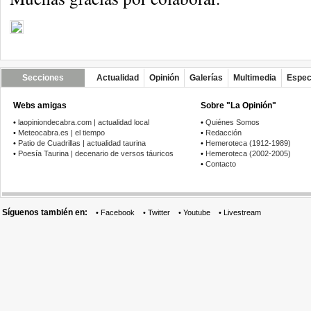
Secciones
Actualidad
Opinión
Galerías
Multimedia
Espec
Webs amigas
Sobre "La Opinión"
•
laopiniondecabra.com | actualidad local
•
Quiénes Somos
•
Meteocabra.es | el tiempo
•
Redacción
•
Patio de Cuadrillas | actualidad taurina
•
Hemeroteca (1912-1989)
•
Poesía Taurina | decenario de versos táuricos
•
Hemeroteca (2002-2005)
•
Contacto
Síguenos también en:
•
Facebook
•
Twitter
•
Youtube
•
Livestream