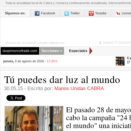
Toda la actualidad local de Cabra y comarca continuamente actualizada. Interesantísmo
Síguenos en:
Facebook
Twitter
Youtube
Lives
Revista de actualidad cofrade editada por
La Opinión de Cabra
|
DIARIO FUNDADO
laopinioncofrade.com
Secciones
Especiales
Ca
jueves,
6 de agosto de 2026 -
17:20 h
1º
Tú puedes dar luz al mundo
30.05.15 - Escrito por:
Manos Unidas CABRA
El pasado 28 de mayo,
cabo la campaña "24 
el mundo" una iniciat