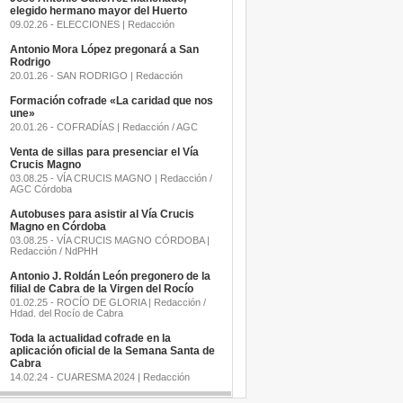
elegido hermano mayor del Huerto
09.02.26 - ELECCIONES | Redacción
Antonio Mora López pregonará a San
Rodrigo
20.01.26 - SAN RODRIGO | Redacción
Formación cofrade «La caridad que nos
une»
20.01.26 - COFRADÍAS | Redacción / AGC
Venta de sillas para presenciar el Vía
Crucis Magno
03.08.25 - VÍA CRUCIS MAGNO | Redacción /
AGC Córdoba
Autobuses para asistir al Vía Crucis
Magno en Córdoba
03.08.25 - VÍA CRUCIS MAGNO CÓRDOBA |
Redacción / NdPHH
Antonio J. Roldán León pregonero de la
filial de Cabra de la Virgen del Rocío
01.02.25 - ROCÍO DE GLORIA | Redacción /
Hdad. del Rocío de Cabra
Toda la actualidad cofrade en la
aplicación oficial de la Semana Santa de
Cabra
14.02.24 - CUARESMA 2024 | Redacción