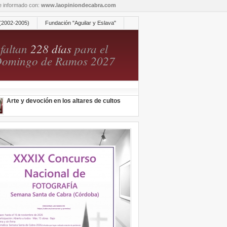
re informado con:
www.laopiniondecabra.com
(2002-2005)
Fundación "Aguilar y Eslava"
faltan
228 días
para el
omingo de Ramos 2027
Arte y devoción en los altares de cultos