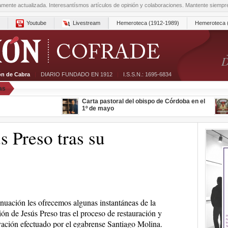
amente actualizada. Interesantísmos artículos de opinión y colaboraciones. Mantente siemp
Youtube
Livestream
Hemeroteca (1912-1989)
Hemeroteca 
D
ón de Cabra
|
DIARIO FUNDADO EN 1912
|
I.S.S.N.: 1695-6834
as
Carta pastoral del obispo de Córdoba en el
1º de mayo
s Preso tras su
nuación les ofrecemos algunas instantáneas de la
ón de Jesús Preso tras el proceso de restauración y
ación efectuado por el egabrense Santiago Molina.