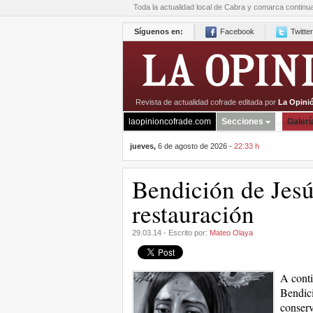
Toda la actualidad local de Cabra y comarca continu
Síguenos en:
Facebook
Twitter
Revista de actualidad cofrade editada por
La Opini
laopinioncofrade.com
Secciones
Galerí
jueves,
6 de agosto de 2026 -
22:33 h
Bendición de Jesú
restauración
29.03.14 - Escrito por:
Mateo Olaya
A conti
Bendici
conserv