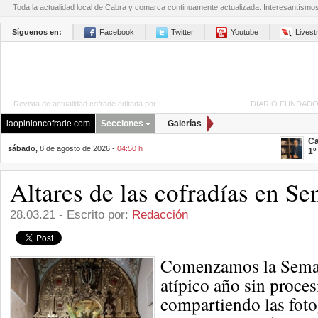
Toda la actualidad local de Cabra y comarca continuamente actualizada. Interesantísmo
Síguenos en:
Facebook
Twitter
Youtube
Lives
Revista de actualidad cofrade editada por
La Opinión de Cabra
|
DIARIO FUNDADO
laopinioncofrade.com
Secciones
Galerías
Ca
sábado,
8 de agosto de 2026 -
04:50 h
1º
Altares de las cofradías en S
28.03.21 - Escrito por:
Redacción
Comenzamos la Seman
atípico año sin proce
compartiendo las foto