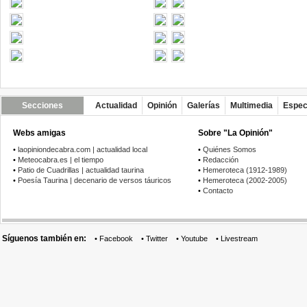
Secciones
Actualidad
Opinión
Galerías
Multimedia
Espec
Webs amigas
Sobre "La Opinión"
•
laopiniondecabra.com | actualidad local
•
Quiénes Somos
•
Meteocabra.es | el tiempo
•
Redacción
•
Patio de Cuadrillas | actualidad taurina
•
Hemeroteca (1912-1989)
•
Poesía Taurina | decenario de versos táuricos
•
Hemeroteca (2002-2005)
•
Contacto
Síguenos también en:
•
Facebook
•
Twitter
•
Youtube
•
Livestream