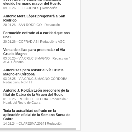
elegido hermano mayor del Huerto
09.02.26 - ELECCIONES | Redacción
Antonio Mora López pregonará a San
Rodrigo
20.01.26 - SAN RODRIGO | Redacción
Formación cofrade «La caridad que nos
une»
20.01.26 - COFRADÍAS | Redacción / AGC
Venta de sillas para presenciar el Vía
Crucis Magno
03.08.25 - VÍA CRUCIS MAGNO | Redacción /
AGC Córdoba
Autobuses para asistir al Vía Crucis
Magno en Córdoba
03.08.25 - VÍA CRUCIS MAGNO CÓRDOBA |
Redacción / NdPHH
Antonio J. Roldán León pregonero de la
filial de Cabra de la Virgen del Rocío
01.02.25 - ROCÍO DE GLORIA | Redacción /
Hdad. del Rocío de Cabra
Toda la actualidad cofrade en la
aplicación oficial de la Semana Santa de
Cabra
14.02.24 - CUARESMA 2024 | Redacción