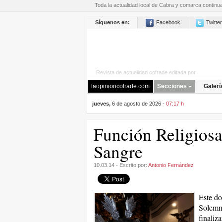
Toda la actualidad local de Cabra y comarca continu
Síguenos en:
Facebook
Twitter
Revista de actualidad cofrade editada por
La Opini
laopinioncofrade.com
Secciones
Galerí
jueves,
6 de agosto de 2026 -
07:17 h
Función Religiosa
Sangre
10.03.14 - Escrito por:
Antonio Fernández
Este do
Solemne
finaliza