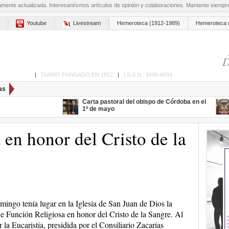
amente actualizada. Interesantísmos artículos de opinión y colaboraciones. Mantente siemp
Youtube
Livestream
Hemeroteca (1912-1989)
Hemeroteca 
D
ón de Cabra
|
DIARIO FUNDADO EN 1912
|
I.S.S.N.: 1695-6834
as
Carta pastoral del obispo de Córdoba en el
1º de mayo
 en honor del Cristo de la
mingo tenía lugar en la Iglesia de San Juan de Dios la
 Función Religiosa en honor del Cristo de la Sangre. Al
r la Eucaristía, presidida por el Consiliario Zacarías