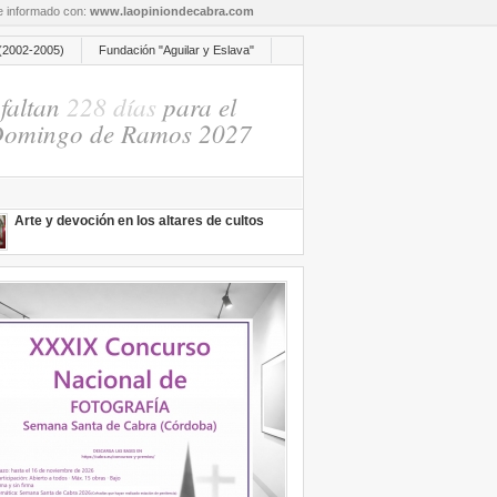
re informado con:
www.laopiniondecabra.com
(2002-2005)
Fundación "Aguilar y Eslava"
faltan
228 días
para el
omingo de Ramos 2027
Arte y devoción en los altares de cultos