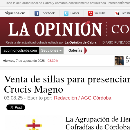
Toda la actualidad local de Cabra y comarca continuamente actualizada. Interesantísmo
Síguenos en:
Facebook
Twitter
Youtube
Lives
Revista de actualidad cofrade editada por
La Opinión de Cabra
|
DIARIO FUNDADO
laopinioncofrade.com
Secciones
Galerías
Ca
viernes,
7 de agosto de 2026 -
08:30 h
1º
Venta de sillas para presenciar
Crucis Magno
03.08.25 - Escrito por:
Redacción / AGC Córdoba
La Agrupación de He
Cofradías de Córdoba