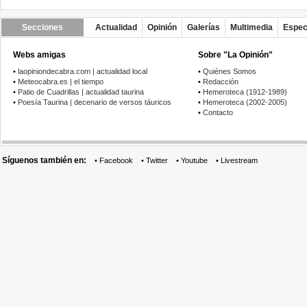
Secciones
Actualidad
Opinión
Galerías
Multimedia
Espec
Webs amigas
Sobre "La Opinión"
•
laopiniondecabra.com | actualidad local
•
Quiénes Somos
•
Meteocabra.es | el tiempo
•
Redacción
•
Patio de Cuadrillas | actualidad taurina
•
Hemeroteca (1912-1989)
•
Poesía Taurina | decenario de versos táuricos
•
Hemeroteca (2002-2005)
•
Contacto
Síguenos también en:
•
Facebook
•
Twitter
•
Youtube
•
Livestream