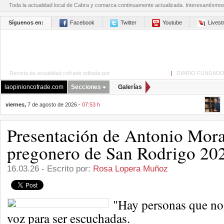
Toda la actualidad local de Cabra y comarca continuamente actualizada. Interesantísmo
Síguenos en:
Facebook
Twitter
Youtube
Lives
Revista de actualidad cofrade editada por
La Opinión de Cabra
|
DIARIO FUNDADO
laopinioncofrade.com
Secciones
Galerías
viernes,
7 de agosto de 2026 -
07:53 h
Presentación de Antonio Mor
pregonero de San Rodrigo 20
16.03.26 - Escrito por:
Rosa Lopera Muñoz
"Hay personas que no 
voz para ser escuchadas.