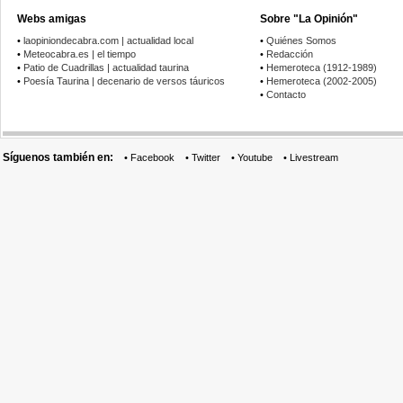
Webs amigas
Sobre "La Opinión"
•
laopiniondecabra.com | actualidad local
•
Quiénes Somos
•
Meteocabra.es | el tiempo
•
Redacción
•
Patio de Cuadrillas | actualidad taurina
•
Hemeroteca (1912-1989)
•
Poesía Taurina | decenario de versos táuricos
•
Hemeroteca (2002-2005)
•
Contacto
Síguenos también en:
•
Facebook
•
Twitter
•
Youtube
•
Livestream