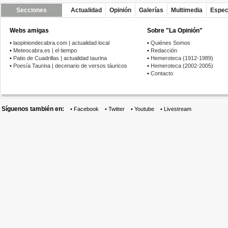
Secciones
Actualidad
Opinión
Galerías
Multimedia
Espec
Webs amigas
Sobre "La Opinión"
•
laopiniondecabra.com | actualidad local
•
Quiénes Somos
•
Meteocabra.es | el tiempo
•
Redacción
•
Patio de Cuadrillas | actualidad taurina
•
Hemeroteca (1912-1989)
•
Poesía Taurina | decenario de versos táuricos
•
Hemeroteca (2002-2005)
•
Contacto
Síguenos también en:
•
Facebook
•
Twitter
•
Youtube
•
Livestream