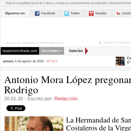
Toda la actualidad local de Cabra y comarca continuamente actualizada. Interesantísmo
Síguenos en:
Facebook
Twitter
Youtube
Lives
Revista de actualidad cofrade editada por
La Opinión de Cabra
|
DIARIO FUNDADO
laopinioncofrade.com
Secciones
Galerías
Ca
jueves,
6 de agosto de 2026 -
07:12 h
1º
Antonio Mora López pregonar
Rodrigo
20.01.26 - Escrito por:
Redacción
La Hermandad de San 
Costaleros de la Virge