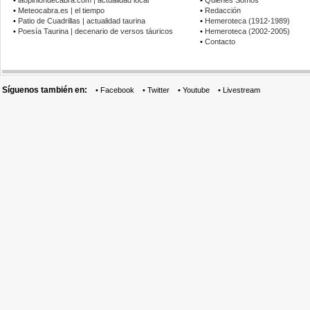
•
laopiniondecabra.com | actualidad local
•
Quiénes Somos
•
Meteocabra.es | el tiempo
•
Redacción
•
Patio de Cuadrillas | actualidad taurina
•
Hemeroteca (1912-1989)
•
Poesía Taurina | decenario de versos táuricos
•
Hemeroteca (2002-2005)
•
Contacto
Síguenos también en:
•
Facebook
•
Twitter
•
Youtube
•
Livestream