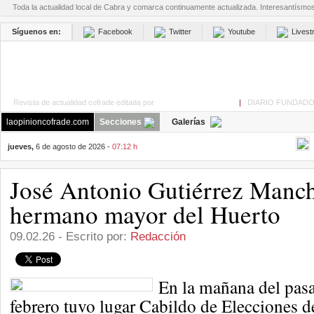
Toda la actualidad local de Cabra y comarca continuamente actualizada. Interesantísmo
Síguenos en:
Facebook
Twitter
Youtube
Lives
Revista de actualidad cofrade editada por
La Opinión de Cabra
|
DIARIO FUNDADO
laopinioncofrade.com
Secciones
Galerías
jueves,
6 de agosto de 2026 -
07:12 h
José Antonio Gutiérrez Manch
hermano mayor del Huerto
09.02.26 - Escrito por:
Redacción
En la mañana del pas
febrero tuvo lugar Cabildo de Elecciones