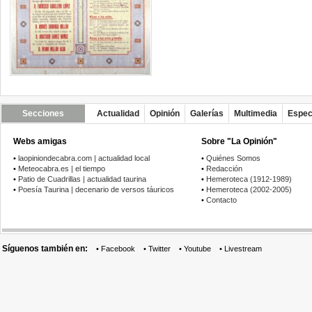
Secciones
Actualidad
Opinión
Galerías
Multimedia
Espec
Webs amigas
Sobre "La Opinión"
•
laopiniondecabra.com | actualidad local
•
Quiénes Somos
•
Meteocabra.es | el tiempo
•
Redacción
•
Patio de Cuadrillas | actualidad taurina
•
Hemeroteca (1912-1989)
•
Poesía Taurina | decenario de versos táuricos
•
Hemeroteca (2002-2005)
•
Contacto
Síguenos también en:
•
Facebook
•
Twitter
•
Youtube
•
Livestream