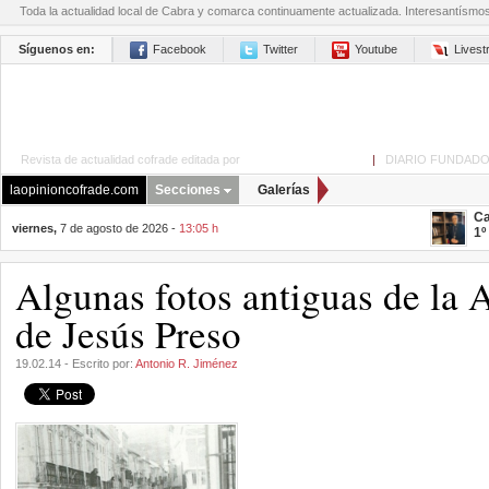
Toda la actualidad local de Cabra y comarca continuamente actualizada. Interesantísmo
Síguenos en:
Facebook
Twitter
Youtube
Lives
Revista de actualidad cofrade editada por
La Opinión de Cabra
|
DIARIO FUNDADO
laopinioncofrade.com
Secciones
Galerías
Ca
viernes,
7 de agosto de 2026 -
13:05 h
1º
Algunas fotos antiguas de la 
de Jesús Preso
19.02.14 - Escrito por:
Antonio R. Jiménez