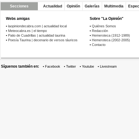
Secciones
Actualidad
Opinión
Galerías
Multimedia
Espec
Webs amigas
Sobre "La Opinión"
•
laopiniondecabra.com | actualidad local
•
Quiénes Somos
•
Meteocabra.es | el tiempo
•
Redacción
•
Patio de Cuadrillas | actualidad taurina
•
Hemeroteca (1912-1989)
•
Poesía Taurina | decenario de versos táuricos
•
Hemeroteca (2002-2005)
•
Contacto
Síguenos también en:
•
Facebook
•
Twitter
•
Youtube
•
Livestream