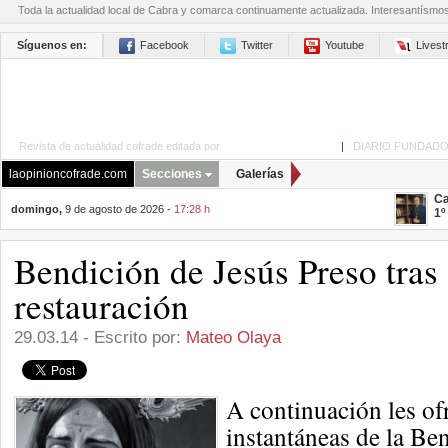
Toda la actualidad local de Cabra y comarca continuamente actualizada. Interesantísmo
Síguenos en:
Facebook
Twitter
Youtube
Lives
Revista de actualidad cofrade editada por
La Opinión de Cabra
|
DIARIO FUNDADO
laopinioncofrade.com
Secciones
Galerías
Ca
domingo,
9 de agosto de 2026 -
17:28 h
1º
Bendición de Jesús Preso tras
restauración
29.03.14 - Escrito por:
Mateo Olaya
A continuación les o
instantáneas de la Be