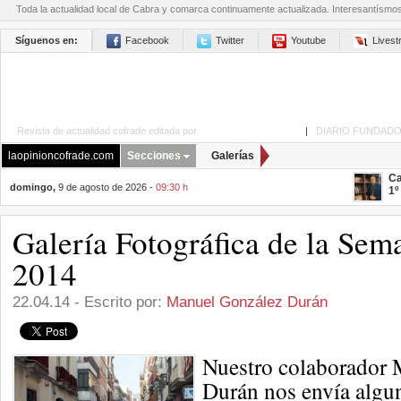
Toda la actualidad local de Cabra y comarca continuamente actualizada. Interesantísmo
Síguenos en:
Facebook
Twitter
Youtube
Lives
Revista de actualidad cofrade editada por
La Opinión de Cabra
|
DIARIO FUNDADO
laopinioncofrade.com
Secciones
Galerías
Ca
domingo,
9 de agosto de 2026 -
09:30 h
1º
Galería Fotográfica de la Sem
2014
22.04.14 - Escrito por:
Manuel González Durán
Nuestro colaborador
Durán nos envía algun