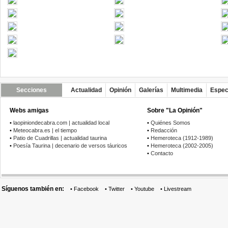
Secciones
Actualidad
Opinión
Galerías
Multimedia
Espec
Webs amigas
Sobre "La Opinión"
•
laopiniondecabra.com | actualidad local
•
Quiénes Somos
•
Meteocabra.es | el tiempo
•
Redacción
•
Patio de Cuadrillas | actualidad taurina
•
Hemeroteca (1912-1989)
•
Poesía Taurina | decenario de versos táuricos
•
Hemeroteca (2002-2005)
•
Contacto
Síguenos también en:
•
Facebook
•
Twitter
•
Youtube
•
Livestream