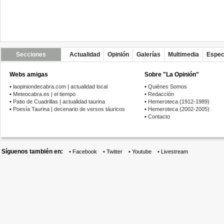
Secciones
Actualidad
Opinión
Galerías
Multimedia
Espec
Webs amigas
Sobre "La Opinión"
•
laopiniondecabra.com | actualidad local
•
Quiénes Somos
•
Meteocabra.es | el tiempo
•
Redacción
•
Patio de Cuadrillas | actualidad taurina
•
Hemeroteca (1912-1989)
•
Poesía Taurina | decenario de versos táuricos
•
Hemeroteca (2002-2005)
•
Contacto
Síguenos también en:
•
Facebook
•
Twitter
•
Youtube
•
Livestream