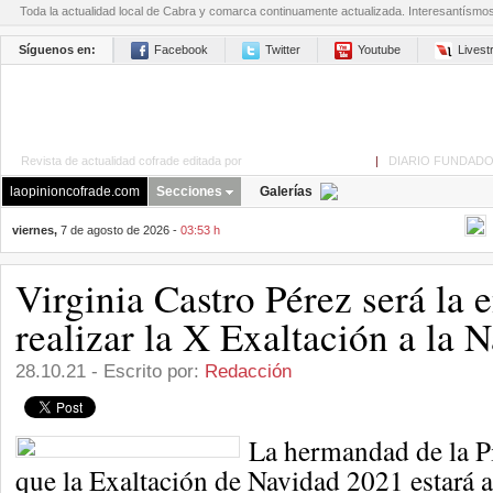
Toda la actualidad local de Cabra y comarca continuamente actualizada. Interesantísmo
Síguenos en:
Facebook
Twitter
Youtube
Lives
Revista de actualidad cofrade editada por
La Opinión de Cabra
|
DIARIO FUNDADO
laopinioncofrade.com
Secciones
Galerías
viernes,
7 de agosto de 2026 -
03:53 h
Virginia Castro Pérez será la 
realizar la X Exaltación a la 
28.10.21 - Escrito por:
Redacción
La hermandad de la P
que la Exaltación de Navidad 2021 estará a