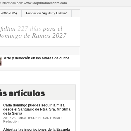
re informado con:
www.laopiniondecabra.com
(2002-2005)
Fundación "Aguilar y Eslava"
faltan
227 días
para el
omingo de Ramos 2027
Arte y devoción en los altares de cultos
s artículos
Cada domingo puedes seguir la misa
desde el Santuario de Ntra. Sra. Mª Stma.
de la Sierra
20.07.25 - MISA DESDE EL SANTUARIO |
Redacción
Abiertas las inscripciones de la Escuela