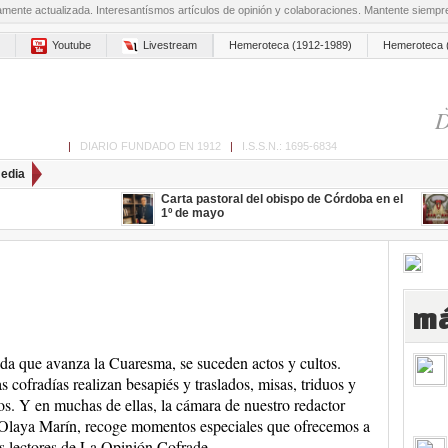
amente actualizada. Interesantísmos artículos de opinión y colaboraciones. Mantente siemp
Youtube
Livestream
Hemeroteca (1912-1989)
Hemeroteca 
D
ón de Cabra
|
DIARIO FUNDADO EN 1912
|
I.S.S.N.: 1695-6834
edia
Carta pastoral del obispo de Córdoba en el
1º de mayo
má
a que avanza la Cuaresma, se suceden actos y cultos.
s cofradías realizan besapiés y traslados, misas, triduos y
os. Y en muchas de ellas, la cámara de nuestro redactor
Olaya Marín, recoge momentos especiales que ofrecemos a
s lectores de La Opinión Cofrade.