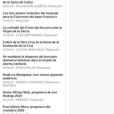
de la Saeta de Cabra
03.02.25 - ESCUELA DE LA SAETA | Redacción
Los tres puntos centrales del mensaje
para la Cuaresma del papa Francisco
15.02.21 | Redacción
La cofradía del Cristo del Socorro ante la
Virgen de la Sierra
14.09.20 - 14 DE SEPTIEMBRE | Redacción
Cultos de la Vera Cruz en la fiesta de la
Exaltación de la Cruz
13.09.20 - CULTOS VERA CRUZ | Redacción
Se mantiene la dispensa del precepto
dominical mientras dure el estado de
alarma sanitaria
26.05.20 - POSCOVID-19 | Redacción
Radio La Manigueta: tres meses ganando
audiencia
24.05.20 - MEDIOS COFRADES | Redacción /
@anrajimo
Gema Vílchez Maíz, pregonera de san
Rodrigo 2020
29.10.19 - PREGÓN | Redacción
Fran Gómez Mora, pregonero del
costalero 2020