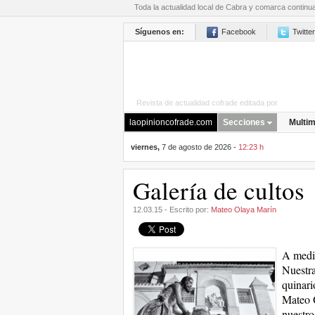
Toda la actualidad local de Cabra y comarca continu
Síguenos en:
Facebook
Twitter
Revista de actualidad cofrade editada por
La Opini
laopinioncofrade.com
Secciones
Multim
viernes,
7 de agosto de 2026 -
12:23 h
Galería de cultos
12.03.15 - Escrito por:
Mateo Olaya Marín
A medid
Nuestra
quinari
Mateo 
nuestro