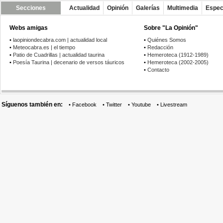
Secciones
Actualidad
Opinión
Galerías
Multimedia
Espec
Webs amigas
Sobre "La Opinión"
•
laopiniondecabra.com | actualidad local
•
Quiénes Somos
•
Meteocabra.es | el tiempo
•
Redacción
•
Patio de Cuadrillas | actualidad taurina
•
Hemeroteca (1912-1989)
•
Poesía Taurina | decenario de versos táuricos
•
Hemeroteca (2002-2005)
•
Contacto
Síguenos también en:
•
Facebook
•
Twitter
•
Youtube
•
Livestream