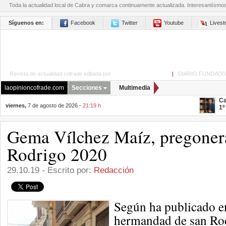
Toda la actualidad local de Cabra y comarca continuamente actualizada. Interesantísmo
Síguenos en:
Facebook
Twitter
Youtube
Lives
Revista de actualidad cofrade editada por
La Opinión de Cabra
|
DIARIO FUNDADO
laopinioncofrade.com
Secciones
Multimedia
Ca
viernes,
7 de agosto de 2026 -
21:19 h
1º
Gema Vílchez Maíz, pregoner
Rodrigo 2020
29.10.19 - Escrito por:
Redacción
Según ha publicado en
hermandad de san Rod