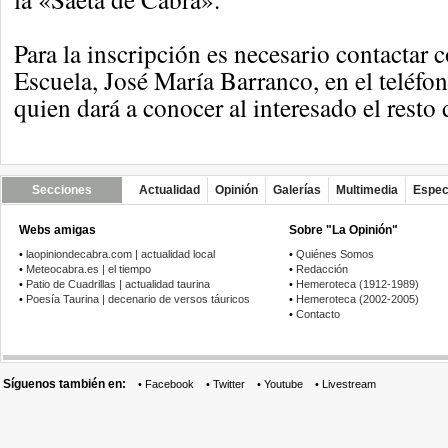
Para la inscripción es necesario contactar c
Escuela, José María Barranco, en el teléfo
quien dará a conocer al interesado el resto 
Secciones
Actualidad
Opinión
Galerías
Multimedia
Espec
Webs amigas
Sobre "La Opinión"
•
laopiniondecabra.com | actualidad local
•
Quiénes Somos
•
Meteocabra.es | el tiempo
•
Redacción
•
Patio de Cuadrillas | actualidad taurina
•
Hemeroteca (1912-1989)
•
Poesía Taurina | decenario de versos táuricos
•
Hemeroteca (2002-2005)
•
Contacto
Síguenos también en:
•
Facebook
•
Twitter
•
Youtube
•
Livestream