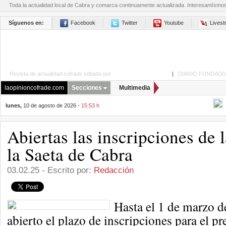
Toda la actualidad local de Cabra y comarca continuamente actualizada. Interesantísmo
Síguenos en:
Facebook
Twitter
Youtube
Lives
Revista de actualidad cofrade editada por
La Opinión de Cabra
|
DIARIO FUNDADO
laopinioncofrade.com
Secciones
Multimedia
lunes,
10 de agosto de 2026 -
15:53 h
Abiertas las inscripciones de 
la Saeta de Cabra
03.02.25 - Escrito por:
Redacción
Hasta el 1 de marzo d
abierto el plazo de inscripciones para el pr