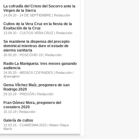
La cofradía del Cristo del Socorro ante la
Virgen de la Sierra
14.09.20 - 14 DE SEPTIEMBRE | Redacción
Cultos de la Vera Cruz en la fiesta de la
Exaltación de la Cruz
13.09.20 - CULTOS VERA CRUZ | Redacción
Se mantiene la dispensa del precepto
dominical mientras dure el estado de
alarma sanitaria
26.05.20 - POSCOVID-19 | Redacción
Radio La Manigueta: tres meses ganando
audiencia
24.05.20 - MEDIOS COFRADES | Redacción /
@anrajimo
Gema Vílchez Maíz, pregonera de san
Rodrigo 2020
29.10.19 - PREGÓN | Redacción
Fran Gómez Mora, pregonero del
costalero 2020
15.10.19 | Redacción
Galería de cultos
12.03.15 - CUARESMA 2015 | Mateo Olaya
Marín