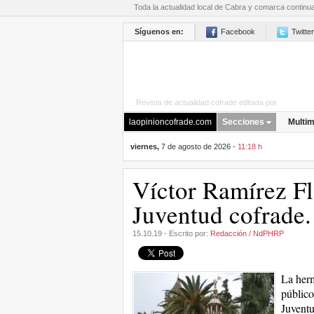
Toda la actualidad local de Cabra y comarca continu
Síguenos en:
Facebook
Twitter
Revista de actualidad cofrade editada por
La Opini
laopinioncofrade.com
Secciones
Multim
viernes,
7 de agosto de 2026 -
11:18 h
Víctor Ramírez Fl
Juventud cofrade.
15.10.19 - Escrito por:
Redacción / NdPHRP
La herm
público
Juventu