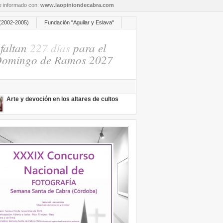
re informado con:
www.laopiniondecabra.com
(2002-2005)
Fundación "Aguilar y Eslava"
faltan
227 días
para el
omingo de Ramos 2027
Arte y devoción en los altares de cultos