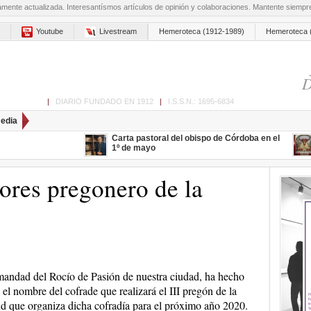
amente actualizada. Interesantísmos artículos de opinión y colaboraciones. Mantente siemp
Youtube
Livestream
Hemeroteca (1912-1989)
Hemeroteca 
D
ón de Cabra
|
DIARIO FUNDADO EN 1912
|
I.S.S.N.: 1695-6834
edia
Carta pastoral del obispo de Córdoba en el
1º de mayo
ores pregonero de la
andad del Rocío de Pasión de nuestra ciudad, ha hecho
 el nombre del cofrade que realizará el III pregón de la
d que organiza dicha cofradía para el próximo año 2020.